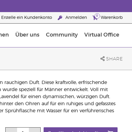
0
Erstelle ein Kundenkonto
Anmelden
Warenkorb
men
Über uns
Community
Virtual Office
Nahrungsergänzungsmitteln
25 raisons de devenir Partenaire de la marque
SHARE
 rauchigen Duft. Diese kraftvolle, erfrischende
urde speziell für Männer entwickelt. Voll mit
avendel für einen dynamischen, würzigen Duft.
inter den Ohren auf für ein ruhiges und gefasstes
r Sprühflasche mit Wasser für ein verführerisches