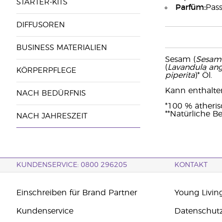
STARTER-KITS
Parfüm:
Pass
DIFFUSOREN
BUSINESS MATERIALIEN
Sesam (
Sesam
(
Lavandula angu
KÖRPERPFLEGE
piperita
)* Öl.
Kann enthalten: 
NACH BEDÜRFNIS
*100 % ätheri
**Natürliche Be
NACH JAHRESZEIT
KUNDENSERVICE: 0800 296205
KONTAKT
Einschreiben für Brand Partner
Young Livin
Kundenservice
Datenschut