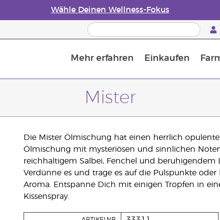
Wähle Deinen Wellness-Fokus
Mehr erfahren
Einkaufen
Far
Die Geschichte von ätherischen Öle
Leitfaden für ätherische Öle
Alles über Diffusoren für ätherische Öle
Letzte Chance: 50 % Rabatt auf Hautpflege
Erfahre mehr über Nährstoffe
Der Young Living Guide zu 
Wie man ätherische Öle verwendet
Mister
Die Mister Ölmischung hat einen herrlich opulenten
Ölmischung mit mysteriösen und sinnlichen Noten w
reichhaltigem Salbei, Fenchel und beruhigendem L
Verdünne es und trage es auf die Pulspunkte oder h
Aroma. Entspanne Dich mit einigen Tropfen in eine
Kissenspray.
33311
ARTIKELNR