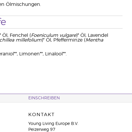
ven Ölmischungen.
fe
* Öl, Fenchel (
Foeniculum vulgare
)* Öl, Lavendel
chillea millefolium
)* Öl, Pfefferminze (
Mentha
raniol**, Limonen**, Linalool**.
EINSCHREIBEN
KONTAKT
Young Living Europe B.V.
Peizerweg 97