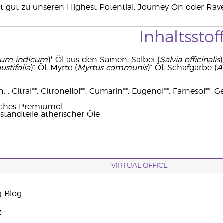
t gut zu unseren Highest Potential, Journey On oder Ra
Inhaltsstof
um indicum
)* Öl aus den Samen, Salbei (
Salvia officinalis
)
stifolia
)* Öl, Myrte (
Myrtus communis
)* Öl, Schafgarbe (
A
: Citral**, Citronellol**, Cumarin**, Eugenol**, Farnesol**, Ge
sches Premiumöl
standteile ätherischer Öle
VIRTUAL OFFICE
g Blog
z