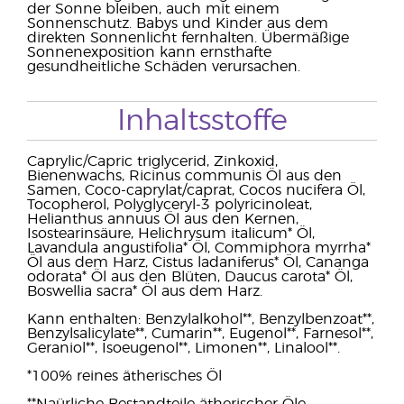
der Sonne bleiben, auch mit einem
Sonnenschutz. Babys und Kinder aus dem
direkten Sonnenlicht fernhalten. Übermäßige
Sonnenexposition kann ernsthafte
gesundheitliche Schäden verursachen.
Inhaltsstoffe
Caprylic/Capric triglycerid, Zinkoxid,
Bienenwachs, Ricinus communis Öl aus den
Samen, Coco-caprylat/caprat, Cocos nucifera Öl,
Tocopherol, Polyglyceryl-3 polyricinoleat,
Helianthus annuus Öl aus den Kernen,
Isostearinsäure, Helichrysum italicum* Öl,
Lavandula angustifolia* Öl, Commiphora myrrha*
Öl aus dem Harz, Cistus ladaniferus* Öl, Cananga
odorata* Öl aus den Blüten, Daucus carota* Öl,
Boswellia sacra* Öl aus dem Harz.
Kann enthalten: Benzylalkohol**, Benzylbenzoat**,
Benzylsalicylate**, Cumarin**, Eugenol**, Farnesol**,
Geraniol**, Isoeugenol**, Limonen**, Linalool**.
*100% reines ätherisches Öl