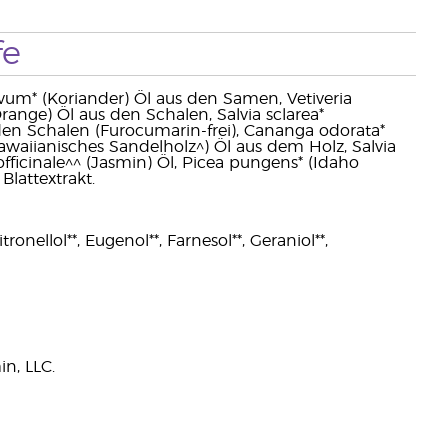
fe
vum* (Koriander) Öl aus den Samen, Vetiveria
Orange) Öl aus den Schalen, Salvia sclarea*
 den Schalen (Furocumarin-frei), Cananga odorata*
awaiianisches Sandelholz^) Öl aus dem Holz, Salvia
officinale^^ (Jasmin) Öl, Picea pungens* (Idaho
lattextrakt.
ronellol**, Eugenol**, Farnesol**, Geraniol**,
n, LLC.