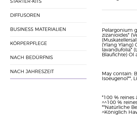
STARTER-KITS
DIFFUSOREN
BUSINESS MATERIALIEN
Pelargonium gr
zizanioides* (V
(Muskatellersa
KÖRPERPFLEGE
(Ylang Ylang) 
lavandufolia* 
Blaufichte) Öl
NACH BEDÜRFNIS
NACH JAHRESZEIT
May contain: Ben
Isoeugenol**, L
*100 % reines 
^^100 % reines
**Natürliche Be
^Königlich Haw