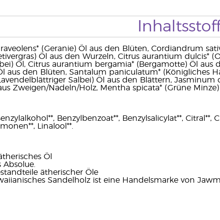
Inhaltsstof
aveolens* (Geranie) Öl aus den Blüten, Cordiandrum sati
etivergras) Öl aus den Wurzeln, Citrus aurantium dulcis* (
lbei) Öl, Citrus aurantium bergamia* (Bergamotte) Öl aus
Öl aus den Blüten, Santalum paniculatum* (Königliches H
(Lavendelblättriger Salbei) Öl aus den Blättern, Jasminum 
 aus Zweigen/Nadeln/Holz, Mentha spicata* (Grüne Minze) B
zylalkohol**, Benzylbenzoat**, Benzylsalicylat**, Citral**, Cit
imonen**, Linalool**.
ätherisches Öl
 Absolue.
standteile ätherischer Öle
aiianisches Sandelholz ist eine Handelsmarke von Jawmi