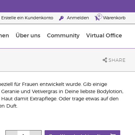
0
Erstelle ein Kundenkonto
Anmelden
Warenkorb
men
Über uns
Community
Virtual Office
Nahrungsergänzungsmitteln
25 raisons de devenir Partenaire de la marque
SHARE
peziell für Frauen entwickelt wurde. Gib einige
Geranie und Vetivergras in Deine liebste Bodylotion,
 Haut damit Extrapflege. Oder trage etwas auf den
en Duft.