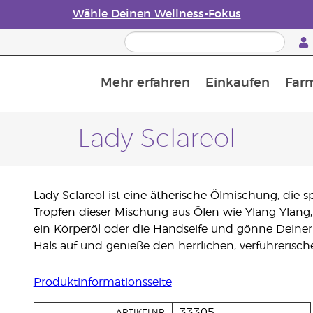
Wähle Deinen Wellness-Fokus
Mehr erfahren
Einkaufen
Far
Die Geschichte von ätherischen Öle
Leitfaden für ätherische Öle
Alles über Diffusoren für ätherische Öle
Letzte Chance: 50 % Rabatt auf Hautpflege
Erfahre mehr über Nährstoffe
Der Young Living Guide zu 
Wie man ätherische Öle verwendet
Lady Sclareol
Lady Sclareol ist eine ätherische Ölmischung, die s
Tropfen dieser Mischung aus Ölen wie Ylang Ylang, 
ein Körperöl oder die Handseife und gönne Deiner
Hals auf und genieße den herrlichen, verführerisch
Produktinformationsseite
33305
ARTIKELNR