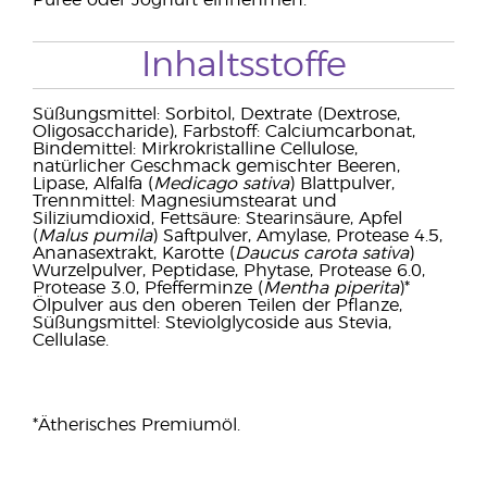
Püree oder Joghurt einnehmen.
Inhaltsstoffe
Süßungsmittel: Sorbitol, Dextrate (Dextrose,
Oligosaccharide), Farbstoff: Calciumcarbonat,
Bindemittel: Mirkrokristalline Cellulose,
natürlicher Geschmack gemischter Beeren,
Lipase, Alfalfa (
Medicago sativa
) Blattpulver,
Trennmittel: Magnesiumstearat und
Siliziumdioxid, Fettsäure: Stearinsäure, Apfel
(
Malus pumila
) Saftpulver, Amylase, Protease 4.5,
Ananasextrakt, Karotte (
Daucus carota sativa
)
Wurzelpulver, Peptidase, Phytase, Protease 6.0,
Protease 3.0, Pfefferminze (
Mentha piperita
)*
Ölpulver aus den oberen Teilen der Pflanze,
Süßungsmittel: Steviolglycoside aus Stevia,
Cellulase.
*Ätherisches Premiumöl.