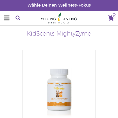
Wähle Deinen Wellness-Fokus
0
KidScents MightyZyme