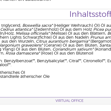
Inhaltsstof
 triglycerid,
Boswellia sacra*
(Heiliger Weihrauch) Öl) Öl a
,
Cedrus atlantica*
(Zedernholz) Öl aus dem Holz
Picea pu
ln/Holz,
Melissa officinalis*
(Melisse) Öl aus den Blättern,
B
hern Lights Schwarzfichte) Öl aus den Nadeln
Prunus amy
Öl aus den Wurzeln,
Citrus aurantium bergamia*
(Bergamott
largonium graveolens*
(Geranie) Öl aus den Blüten,
Santa
 Ylang) Öl aus den Blüten,
Coriandrum sativum*
(Koriand
rn,
Rosa damascena*
(Rose) Öl aus den Blütenoil
Benzylbenzoat**, Benzylsalicylat**, Citral**, Citronellol**, E
lool**.
therisches Öl
standteile ätherischer Öle
VIRTUAL OFFICE