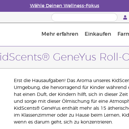
Wähle Deinen Wellness-Fokus
Mehr erfahren
Einkaufen
Far
Die Geschichte von ätherischen Öle
Leitfaden für ätherische Öle
Alles über Diffusoren für ätherische Öle
Letzte Chance: 50 % Rabatt auf Hautpflege
Erfahre mehr über Nährstoffe
Der Young Living Guide zu 
Wie man ätherische Öle verwendet
idScents® GeneYus Roll-
Erst die Hausaufgaben! Das Aroma unseres KidScent
Umgebung, die hervorragend für Kinder während d
hat einen Duft, der Kindern hilft, sich in dieser Z
und sorge mit dieser Ölmischung für eine Atmosphäre
KidScents® GeneYus enthält mehr als 15 ätherische
im Klassenzimmer oder zu Hause beim Lernen, KidS
wenn es darum geht, sich zu konzentrieren.