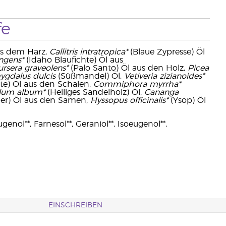
fe
us dem Harz,
Callitris intratropica*
(Blaue Zypresse) Öl
ngens*
(Idaho Blaufichte) Öl aus
ursera graveolens*
(Palo Santo) Öl aus den Holz,
Picea
gdalus dulcis
(Süßmandel) Öl,
Vetiveria zizianoides*
e) Öl aus den Schalen,
Commiphora myrrha*
lum album*
(Heiliges Sandelholz) Öl,
Cananga
er) Öl aus den Samen,
Hyssopus officinalis*
(Ysop) Öl
ugenol**, Farnesol**, Geraniol**, Isoeugenol**,
EINSCHREIBEN