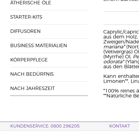
ÄTHERISCHE ÖLE
STARTER-KITS
DIFFUSOREN
Caprylic/capric
aus dem Holz
Zweigen/Nade
BUSINESS MATERIALIEN
mariana*
(Nort
(Vetivergras) 
(Myrrhe) Öl,
Pe
KÖRPERPFLEGE
odorata*
(Ylang
aus den Blätte
NACH BEDÜRFNIS
Kann enthalten: 
Limonen**, Lina
NACH JAHRESZEIT
*100% reines ä
**Natürliche Be
KUNDENSERVICE: 0800 296205
KONTAKT