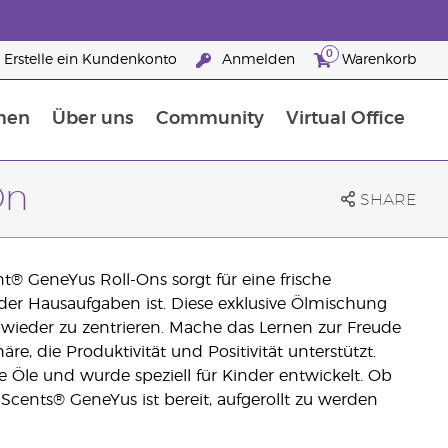
0
Erstelle ein Kundenkonto
Anmelden
Warenkorb
men
Über uns
Community
Virtual Office
Nahrungsergänzungsmitteln
25 raisons de devenir Partenaire de la marque
On
SHARE
® GeneYus Roll-Ons sorgt für eine frische
er Hausaufgaben ist. Diese exklusive Ölmischung
eit wieder zu zentrieren. Mache das Lernen zur Freude
, die Produktivität und Positivität unterstützt.
 Öle und wurde speziell für Kinder entwickelt. Ob
cents® GeneYus ist bereit, aufgerollt zu werden