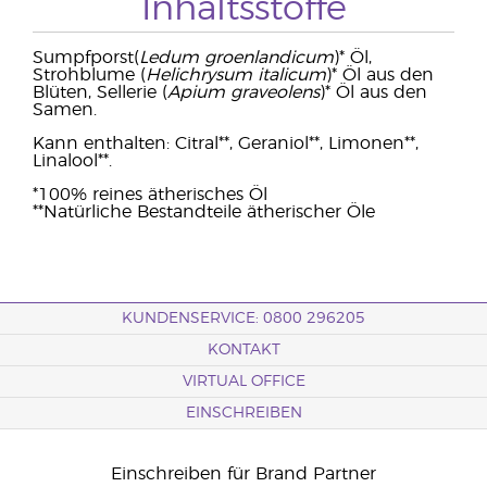
Inhaltsstoffe
Sumpfporst(
Ledum groenlandicum
)* Öl,
Strohblume (
Helichrysum italicum
)* Öl aus den
Blüten, Sellerie (
Apium graveolens
)* Öl aus den
Samen.
Kann enthalten: Citral**, Geraniol**, Limonen**,
Linalool**.
*100% reines ätherisches Öl
**Natürliche Bestandteile ätherischer Öle
KUNDENSERVICE: 0800 296205
KONTAKT
VIRTUAL OFFICE
EINSCHREIBEN
Einschreiben für Brand Partner