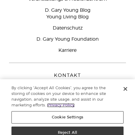
D. Gary Young Blog
Young Living Blog
Datenschutz
D. Gary Young Foundation
Karriere
KONTAKT
Young Living Europe B.V.
By clicking “Accept All Cookies”, you agree to the
Peizerweg 97
storing of cookies on your device to enhance site
9727 AJ Groningen
navigation, analyze site usage, and assist in our
Netherlands
marketing efforts.
Privacy Policy
Kundenservice:
0800-296205
Cookie Settings
Copyright © 2021 Young Living Essential Oils. Alle Rechte vorbehalten. |
Datenschutzerklärung
Reject All
|
Impressum