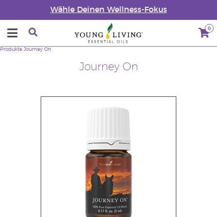
Wähle Deinen Wellness-Fokus
0
Produkte
Journey On
Journey On