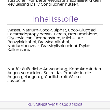
ausspülen. Für beste Resultate anschließend den
Revitalising Daily Conditioner nutzen.
Inhaltsstoffe
Wasser, Natrium-Coco-Sulphat, Coco-Glucosid,
Cocamidopropylbetain, Betain, Natriumchlorid,
Glyceryloleat, Citronensäure, Milchsäure,
Benzylalckohol, Brassica Alkohol,
Natriumbenzoat, Brassicylisoleucinat-Esylat,
Kaliumsorbat.
Nur für äußerliche Anwendung, Kontakt mit den
Augen vermeiden. Sollte das Produkt in die
Augen gelangen, gründlich mit Wasser
ausspülen.
KUNDENSERVICE: 0800 296205