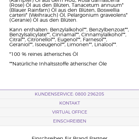
(Kampfer) Öl aus dem Holz, Rosa damascena*
(Rose) Öl aus den Blüten, Tanacetum annuum*
(Blauer Rainfarn) Öl aus den Blüten, Boswellia
carterii* (Weihrauch) Öl, Pelargonium graveolens*
(Geranie) Öl aus den Blüten.
Kann enthalten: Benzylalkohol**, Benzylbenzoat**,
Benzylsalicylate**, Cinnamal**, Cinnamylalkohol**,
Citral**, Citronellol**, Eugenol**, Farnesol**,
Geraniol**, Isoeugenol**, Limonen**, Linalool**.
*100 % reines ätherisches Öl
**Natürliche Inhaltsstoffe ätherischer Öle
KUNDENSERVICE: 0800 296205
KONTAKT
VIRTUAL OFFICE
EINSCHREIBEN
Einschreiben für Brand Partner