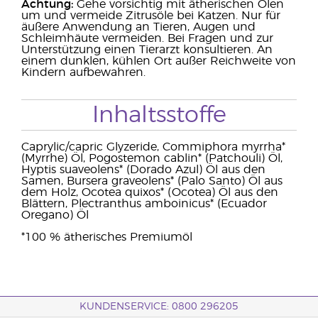
Achtung:
Gehe vorsichtig mit ätherischen Ölen
um und vermeide Zitrusöle bei Katzen. Nur für
äußere Anwendung an Tieren, Augen und
Schleimhäute vermeiden. Bei Fragen und zur
Unterstützung einen Tierarzt konsultieren. An
einem dunklen, kühlen Ort außer Reichweite von
Kindern aufbewahren.
Inhaltsstoffe
Caprylic/capric Glyzeride, Commiphora myrrha*
(Myrrhe) Öl, Pogostemon cablin* (Patchouli) Öl,
Hyptis suaveolens* (Dorado Azul) Öl aus den
Samen, Bursera graveolens* (Palo Santo) Öl aus
dem Holz, Ocotea quixos* (Ocotea) Öl aus den
Blättern, Plectranthus amboinicus* (Ecuador
Oregano) Öl
*100 % ätherisches Premiumöl
KUNDENSERVICE: 0800 296205