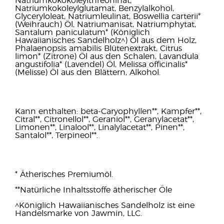
Natriumkokokoleylthreoninat,
Natriumkokoleylglutamat, Benzylalkohol,
Glyceryloleat, Natriumleulinat, Boswellia carterii*
(Weihrauch) Öl, Natriumanisat, Natriumphytat,
Santalum paniculatum* (Königlich
Hawaiianisches Sandelholz^) Öl aus dem Holz,
Phalaenopsis amabilis Blütenextrakt, Citrus
limon* (Zitrone) Öl aus den Schalen, Lavandula
angustifolia* (Lavendel) Öl, Melissa officinalis*
(Melisse) Öl aus den Blättern, Alkohol.
Kann enthalten: beta-Caryophyllen**, Kampfer**,
Citral**, Citronellol**, Geraniol**, Geranylacetat**,
Limonen**, Linalool**, Linalylacetat**, Pinen**,
Santalol**, Terpineol**.
* Ätherisches Premiumöl.
**Natürliche Inhaltsstoffe ätherischer Öle
^Königlich Hawaiianisches Sandelholz ist eine
Handelsmarke von Jawmin, LLC.