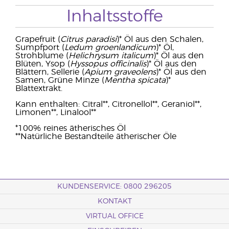
Inhaltsstoffe
Grapefruit (
Citrus paradisi
)* Öl aus den Schalen,
Sumpfport (
Ledum groenlandicum
)* Öl,
Strohblume (
Helichrysum italicum
)* Öl aus den
Blüten, Ysop (
Hyssopus officinalis
)* Öl aus den
Blättern, Sellerie (
Apium graveolens
)* Öl aus den
Samen, Grüne Minze (
Mentha spicata
)*
Blattextrakt.
Kann enthalten: Citral**, Citronellol**, Geraniol**,
Limonen**, Linalool**
*100% reines ätherisches Öl
**Natürliche Bestandteile ätherischer Öle
KUNDENSERVICE: 0800 296205
KONTAKT
VIRTUAL OFFICE