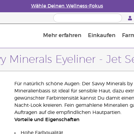
Wähle Deinen Wellness-Fokus
Mehr erfahren
Einkaufen
Far
Die Geschichte von ätherischen Öle
Leitfaden für ätherische Öle
Alles über Diffusoren für ätherische Öle
Letzte Chance: 50 % Rabatt auf Hautpflege
Erfahre mehr über Nährstoffe
Der Young Living Guide zu 
Wie man ätherische Öle verwendet
y Minerals Eyeliner - Jet S
Für natürlich schöne Augen: Der Savvy Minerals by 
Mineralienbasis ist ideal für sensible Haut, dazu e
gewünschter Farbintensität kannst Du damit eine
Nacht-Look kreieren. Fein gemahlene Mineralien ga
Auftragen auf die empfindlichen Hautpartien.
Vorteile und Eigenschaften
Hohe Farbqualität