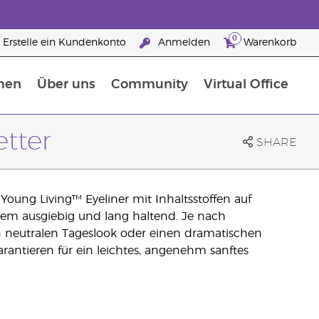
0
Erstelle ein Kundenkonto
Anmelden
Warenkorb
men
Über uns
Community
Virtual Office
Nahrungsergänzungsmitteln
25 raisons de devenir Partenaire de la marque
etter
SHARE
Young Living™ Eyeliner mit Inhaltsstoffen auf
xtrem ausgiebig und lang haltend. Je nach
n neutralen Tageslook oder einen dramatischen
rantieren für ein leichtes, angenehm sanftes