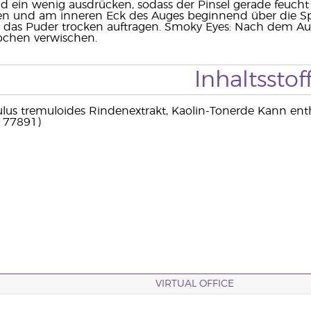
d ein wenig ausdrücken, sodass der Pinsel gerade feuch
en und am inneren Eck des Auges beginnend über die Sp
k das Puder trocken auftragen. Smoky Eyes: Nach dem A
bchen verwischen.
Inhaltsstof
us tremuloides Rindenextrakt, Kaolin-Tonerde Kann entha
I 77891)
VIRTUAL OFFICE