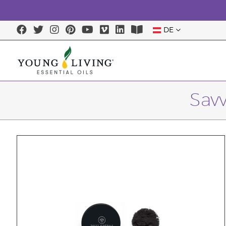
DE
Savv