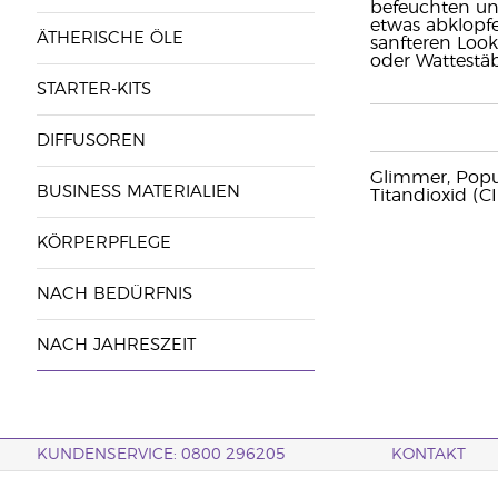
befeuchten un
etwas abklopf
ÄTHERISCHE ÖLE
sanfteren Loo
oder Wattestä
STARTER-KITS
DIFFUSOREN
Glimmer, Popul
BUSINESS MATERIALIEN
Titandioxid (C
KÖRPERPFLEGE
NACH BEDÜRFNIS
NACH JAHRESZEIT
KUNDENSERVICE: 0800 296205
KONTAKT