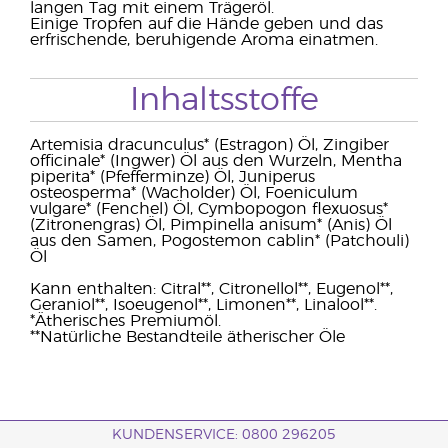
langen Tag mit einem Trägeröl.
Einige Tropfen auf die Hände geben und das
erfrischende, beruhigende Aroma einatmen.
Inhaltsstoffe
Artemisia dracunculus* (Estragon) Öl, Zingiber
officinale* (Ingwer) Öl aus den Wurzeln, Mentha
piperita* (Pfefferminze) Öl, Juniperus
osteosperma* (Wacholder) Öl, Foeniculum
vulgare* (Fenchel) Öl, Cymbopogon flexuosus*
(Zitronengras) Öl, Pimpinella anisum* (Anis) Öl
aus den Samen, Pogostemon cablin* (Patchouli)
Öl
Kann enthalten: Citral**, Citronellol**, Eugenol**,
Geraniol**, Isoeugenol**, Limonen**, Linalool**.
*Ätherisches Premiumöl.
**Natürliche Bestandteile ätherischer Öle
KUNDENSERVICE: 0800 296205