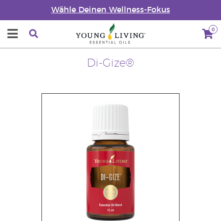
Wähle Deinen Wellness-Fokus
0
Di-Gize®