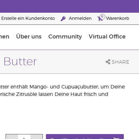
0
Erstelle ein Kundenkonto
Anmelden
Warenkorb
men
Über uns
Community
Virtual Office
Nahrungsergänzungsmitteln
25 raisons de devenir Partenaire de la marque
 Butter
SHARE
utter enthält Mango- und Cupuaçubutter, um Deine
sche Zitrusöle lassen Deine Haut frisch und