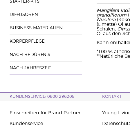
STARTER-KITS
Mangifera Indi
DIFFUSOREN
grandiflorum
(
Nucifera
(Koko
(Limette) Öl a
BUSINESS MATERIALIEN
Schalen,
Citrus
Öl aus den Sc
KÖRPERPFLEGE
Kann enthalten: 
*100 % ätheri
NACH BEDÜRFNIS
**Natürliche Be
NACH JAHRESZEIT
KUNDENSERVICE: 0800 296205
KONTAKT
Einschreiben für Brand Partner
Young Livin
Kundenservice
Datenschut