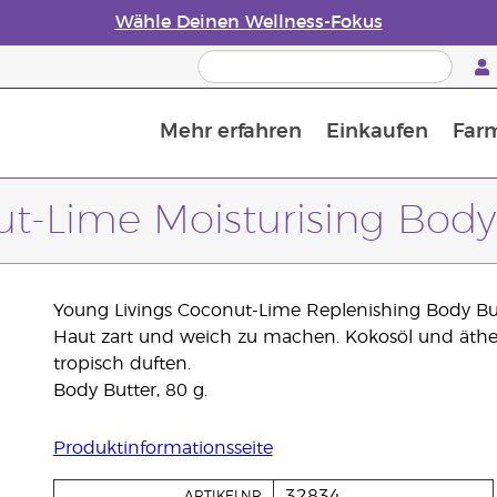
Wähle Deinen Wellness-Fokus
Mehr erfahren
Einkaufen
Far
Die Geschichte von ätherischen Öle
Leitfaden für ätherische Öle
Alles über Diffusoren für ätherische Öle
Letzte Chance: 50 % Rabatt auf Hautpflege
Erfahre mehr über Nährstoffe
Der Young Living Guide zu 
Wie man ätherische Öle verwendet
t-Lime Moisturising Body
Young Livings Coconut-Lime Replenishing Body B
Haut zart und weich zu machen. Kokosöl und ätheri
tropisch duften.
Body Butter, 80 g.
Produktinformationsseite
32834
ARTIKELNR