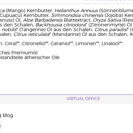
ca
(Mango) Kernbutter,
Helianthus Annuus
(Sonnenblume) 
Cupuacu) Kernbutter,
Simmondsia chinensis
(Jojoba) Ker
snuss) Öl,
Aloe Barbadensis
Blattextract,
Oryza Sativa
(Reis
us den Schalen,
Backhousia citriodora
* (Zitronenmyrte) Öl
 nobilis
* (Tangerine) Öl aus den Schalen,
Citrus paradisi
* 
halen,
Citrus reticulata
* (Mandarine) Öl aus den Schalen,
M
Citral**, Citronellol**, Geraniol**, Limonen**, Linalool**.
sches Premiumöl
standteile ätherischer Öle
VIRTUAL OFFICE
g Blog
z