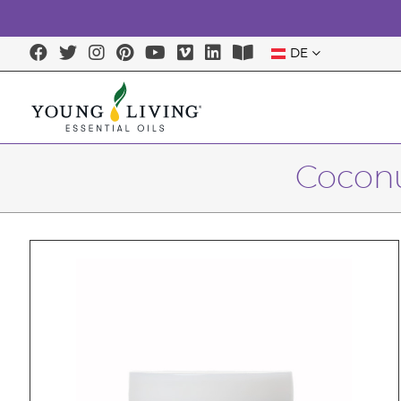
DE
Coconu