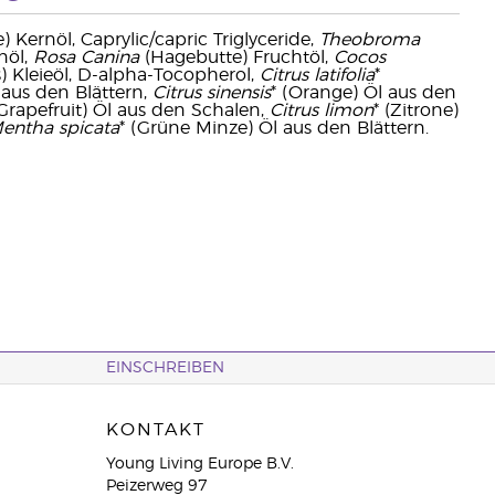
Kernöl, Caprylic/capric Triglyceride,
Theobroma
nöl,
Rosa Canina
(Hagebutte) Fruchtöl,
Cocos
) Kleieöl, D-alpha-Tocopherol,
Citrus latifolia
*
 aus den Blättern,
Citrus sinensis
* (Orange) Öl aus den
(Grapefruit) Öl aus den Schalen,
Citrus limon
* (Zitrone)
entha spicata
* (Grüne Minze) Öl aus den Blättern.
EINSCHREIBEN
KONTAKT
Young Living Europe B.V.
Peizerweg 97