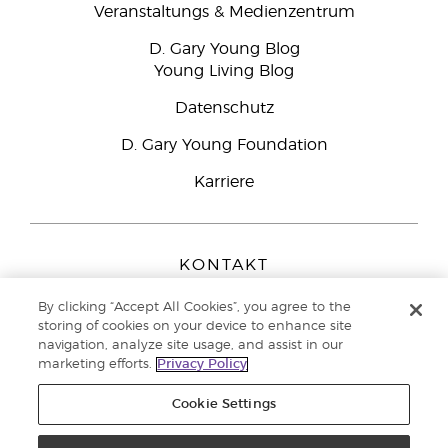
Veranstaltungs & Medienzentrum
D. Gary Young Blog
Young Living Blog
Datenschutz
D. Gary Young Foundation
Karriere
KONTAKT
Young Living Europe B.V.
By clicking “Accept All Cookies”, you agree to the
Peizerweg 97
storing of cookies on your device to enhance site
9727 AJ Groningen
navigation, analyze site usage, and assist in our
Netherlands
marketing efforts.
Privacy Policy
Kundenservice:
0800-296205
Cookie Settings
Copyright © 2021 Young Living Essential Oils. Alle Rechte vorbehalten. |