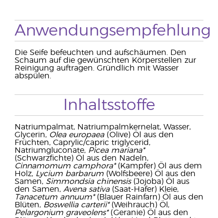
Anwendungsempfehlung
Die Seife befeuchten und aufschäumen. Den
Schaum auf die gewünschten Körperstellen zur
Reinigung auftragen. Gründlich mit Wasser
abspülen.
Inhaltsstoffe
Natriumpalmat, Natriumpalmkernelat, Wasser,
Glycerin,
Olea europaea
(Olive) Öl aus den
Früchten, Caprylic/capric triglycerid,
Natriumgluconate,
Picea mariana*
(Schwarzfichte) Öl aus den Nadeln,
Cinnamomum camphora*
(Kampfer) Öl aus dem
Holz,
Lycium barbarum
(Wolfsbeere) Öl aus den
Samen,
Simmondsia chinensis
(Jojoba) Öl aus
den Samen,
Avena sativa
(Saat-Hafer) Kleie,
Tanacetum annuum*
(Blauer Rainfarn) Öl aus den
Blüten,
Boswellia carterii*
(Weihrauch) Öl,
Pelargonium graveolens*
(Geranie) Öl aus den