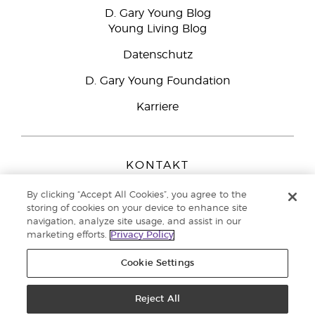
D. Gary Young Blog
Young Living Blog
Datenschutz
D. Gary Young Foundation
Karriere
KONTAKT
Young Living Europe B.V.
By clicking “Accept All Cookies”, you agree to the
Peizerweg 97
storing of cookies on your device to enhance site
9727 AJ Groningen
navigation, analyze site usage, and assist in our
Netherlands
marketing efforts.
Privacy Policy
Kundenservice:
0800-296205
Cookie Settings
Copyright © 2021 Young Living Essential Oils. Alle Rechte vorbehalten. |
Datenschutzerklärung
Reject All
|
Impressum