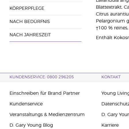
Lavandula angu
Blattextrakt, C
KÖRPERPFLEGE
Citrus auranti
Pelargonium gr
NACH BEDÜRFNIS
†100 % reines,
NACH JAHRESZEIT
Enthält Kokos
KUNDENSERVICE: 0800 296205
KONTAKT
Einschreiben für Brand Partner
Young Livin
Kundenservice
Datenschut
Veranstaltungs & Medienzentrum
D. Gary You
D. Gary Young Blog
Karriere