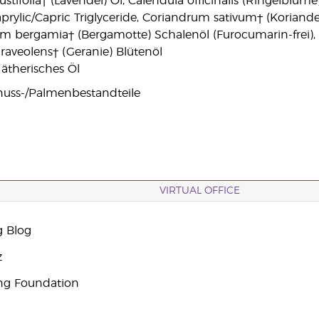
stifolia† (Lavendel) Öl, Calendula officinalis (Ringelblum
aprylic/Capric Triglyceride, Coriandrum sativum† (Koriande
um bergamia† (Bergamotte) Schalenöl (Furocumarin-frei),
aveolens† (Geranie) Blütenöl
 ätherisches Öl
nuss-/Palmenbestandteile
VIRTUAL OFFICE
g Blog
z
ng Foundation