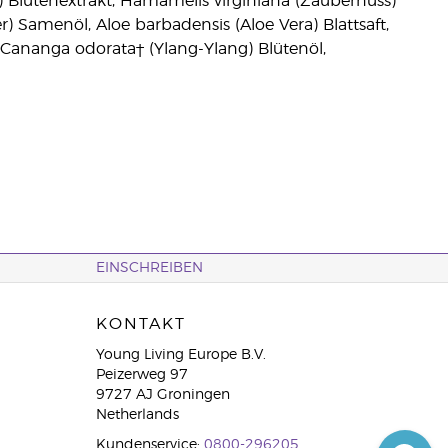
e) Blütenextrakt, Hamamelis virginiana (Zaubernuss)
r) Samenöl, Aloe barbadensis (Aloe Vera) Blattsaft,
 Cananga odorata† (Ylang-Ylang) Blütenöl,
EINSCHREIBEN
KONTAKT
Young Living Europe B.V.
Peizerweg 97
9727 AJ Groningen
Netherlands
Kundenservice:
0800-296205