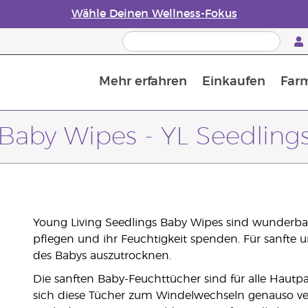
Wähle Deinen Wellness-Fokus
Mehr erfahren
Einkaufen
Far
Die Geschichte von ätherischen Öle
Leitfaden für ätherische Öle
Alles über Diffusoren für ätherische Öle
Letzte Chance: 50 % Rabatt auf Hautpflege
Erfahre mehr über Nährstoffe
Der Young Living Guide zu 
Wie man ätherische Öle verwendet
Baby Wipes - YL Seedling
Young Living Seedlings Baby Wipes sind wunderba
pflegen und ihr Feuchtigkeit spenden. Für sanfte 
des Babys auszutrocknen.
Die sanften Baby-Feuchttücher sind für alle Hautpa
sich diese Tücher zum Windelwechseln genauso ve