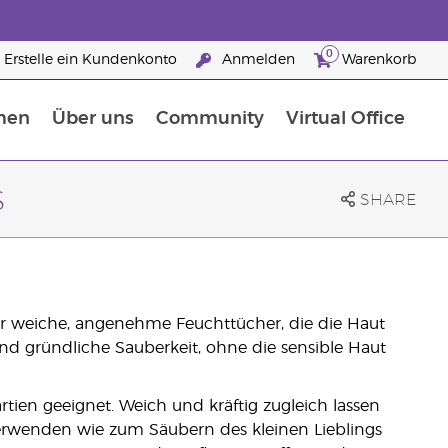
0
Erstelle ein Kundenkonto
Anmelden
Warenkorb
men
Über uns
Community
Virtual Office
Nahrungsergänzungsmitteln
25 raisons de devenir Partenaire de la marque
s
SHARE
r weiche, angenehme Feuchttücher, die die Haut
und gründliche Sauberkeit, ohne die sensible Haut
rtien geeignet. Weich und kräftig zugleich lassen
rwenden wie zum Säubern des kleinen Lieblings