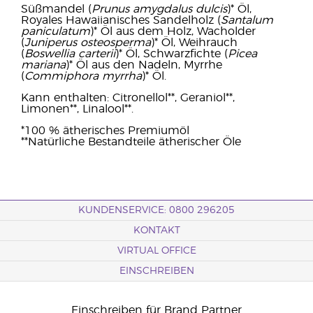
Süßmandel (
Prunus amygdalus dulcis
)* Öl,
Royales Hawaiianisches Sandelholz (
Santalum
paniculatum
)* Öl aus dem Holz, Wacholder
(
Juniperus osteosperma
)* Öl, Weihrauch
(
Boswellia carterii
)* Öl, Schwarzfichte (
Picea
mariana
)* Öl aus den Nadeln, Myrrhe
(
Commiphora myrrha
)* Öl.
Kann enthalten: Citronellol**, Geraniol**,
Limonen**, Linalool**.
*100 % ätherisches Premiumöl
**Natürliche Bestandteile ätherischer Öle
KUNDENSERVICE: 0800 296205
KONTAKT
VIRTUAL OFFICE
EINSCHREIBEN
Einschreiben für Brand Partner