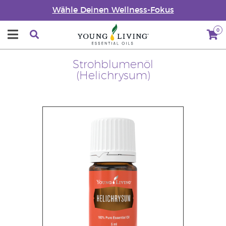
Wähle Deinen Wellness-Fokus
0
Strohblumenöl
(Helichrysum)