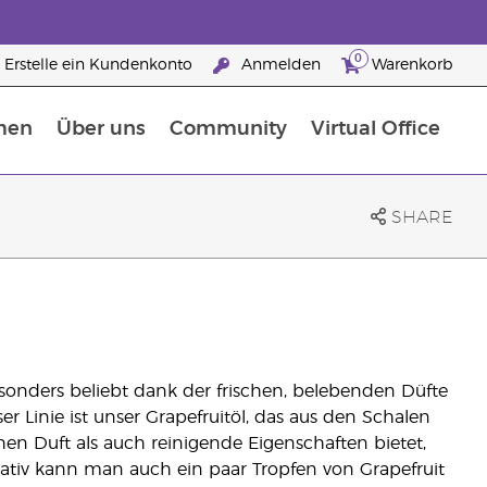
0
Erstelle ein Kundenkonto
Anmelden
Warenkorb
men
Über uns
Community
Virtual Office
Nahrungsergänzungsmitteln
25 raisons de devenir Partenaire de la marque
SHARE
sonders beliebt dank der frischen, belebenden Düfte
eser Linie ist unser Grapefruitöl, das aus den Schalen
n Duft als auch reinigende Eigenschaften bietet,
ativ kann man auch ein paar Tropfen von Grapefruit