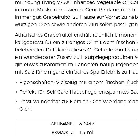
mit Young Living V-6® Enhanced Vegetable Oil C
in müde Muskeln massieren. Genieße dann den fröh
immer gut, Grapefruitöl zu Hause auf Vorrat zu habe
würzigen Ölen sowie anderen Zitrusölen passt, ga
Ätherisches Grapefruitöl enthält reichlich Limone
kaltgepresst für ein zitroniges Öl mit dem frische
belebenden Duft kann dieses Öl Gefühle von Freude,
ein wunderbarer Zusatz zu Hautpflegeprodukten vo
gib etwas zusammen mit anderen hautpflegenden 
mit Salz für ein ganz einfaches Spa-Erlebnis zu Hau
Eigenschaften: Vielseitig mit einem frischen, fru
Perfekt für: Self-Care Hautpflege, entspanntes B
Passt wunderbar zu: Floralen Ölen wie Ylang Y
Ölen.
32032
ARTIKELNR
15 ml
PRODUKTE