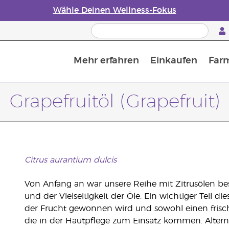
Wähle Deinen Wellness-Fokus
Mehr erfahren
Einkaufen
Far
Die Geschichte von ätherischen Öle
Leitfaden für ätherische Öle
Alles über Diffusoren für ätherische Öle
Letzte Chance: 50 % Rabatt auf Hautpflege
Erfahre mehr über Nährstoffe
Der Young Living Guide zu 
Wie man ätherische Öle verwendet
Grapefruitöl (Grapefruit)
Citrus aurantium dulcis
Von Anfang an war unsere Reihe mit Zitrusölen be
und der Vielseitigkeit der Öle. Ein wichtiger Teil di
der Frucht gewonnen wird und sowohl einen frische
die in der Hautpflege zum Einsatz kommen. Altern