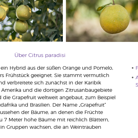
Über Citrus paradisi
, ein Hybrid aus der süßen Orange und Pomelo,
F
fürs Frühstück geeignet. Sie stammt vermutlich
A
d verbreitete sich zunächst in der Karibik
S
h Amerika und die dortigen Zitrusanbaugebiete
d die Grapefruit weltweit angebaut, zum Beispiel
dafrika und Brasilien. Der Name „Grapefruit“
ssehen der Bäume, an denen die Früchte
u 7 Meter hohe Bäume mit reichlich Blättern,
 in Gruppen wachsen, die an Weintrauben