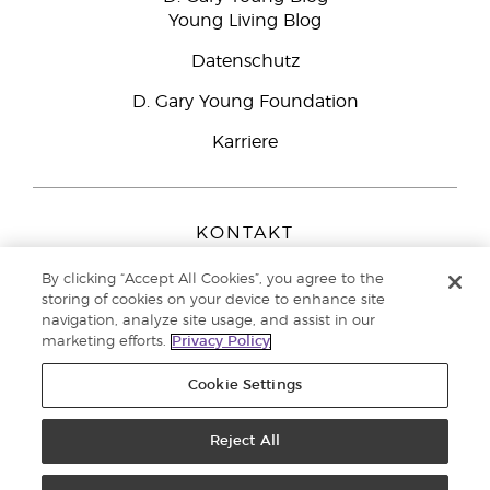
Young Living Blog
Datenschutz
D. Gary Young Foundation
Karriere
KONTAKT
Young Living Europe B.V.
By clicking “Accept All Cookies”, you agree to the
Peizerweg 97
storing of cookies on your device to enhance site
9727 AJ Groningen
navigation, analyze site usage, and assist in our
Netherlands
marketing efforts.
Privacy Policy
Kundenservice:
0800-296205
Cookie Settings
Copyright © 2021 Young Living Essential Oils. Alle Rechte vorbehalten. |
Datenschutzerklärung
Reject All
|
Impressum