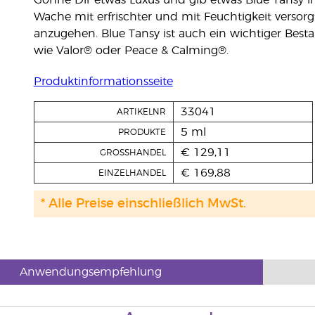
Gönne Dir etwas Luxus und gib etwas Blue Tansy i
Wache mit erfrischter und mit Feuchtigkeit versorg
anzugehen. Blue Tansy ist auch ein wichtiger Best
wie Valor® oder Peace & Calming®.
Produktinformationsseite
33041
ARTIKELNR
5 ml
PRODUKTE
€ 129,11
GROSSHANDEL
€ 169,88
EINZELHANDEL
* Alle Preise einschließlich MwSt.
Anwendungsempfehlung