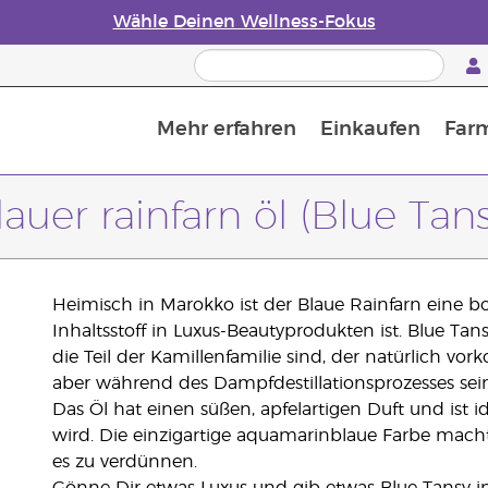
Wähle Deinen Wellness-Fokus
Mehr erfahren
Einkaufen
Far
Die Geschichte von ätherischen Öle
Leitfaden für ätherische Öle
Alles über Diffusoren für ätherische Öle
Letzte Chance: 50 % Rabatt auf Hautpflege
Erfahre mehr über Nährstoffe
Der Young Living Guide zu 
Wie man ätherische Öle verwendet
lauer rainfarn öl (Blue Tans
Heimisch in Marokko ist der Blaue Rainfarn eine b
Inhaltsstoff in Luxus-Beautyprodukten ist. Blue T
die Teil der Kamillenfamilie sind, der natürlich 
aber während des Dampfdestillationsprozesses se
Das Öl hat einen süßen, apfelartigen Duft und ist 
wird. Die einzigartige aquamarinblaue Farbe macht 
es zu verdünnen.