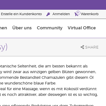
0
Erstelle ein Kundenkonto
Anmelden
Warenkorb
men
Über uns
Community
Virtual Office
Nahrungsergänzungsmitteln
25 raisons de devenir Partenaire de la marque
y)
SHARE
otanische Seltenheit, die am besten bekannt als
ansy wird zwar aus winzigen gelben Blüten gewonnen,
vorkommende Bestandteil Chamazulen gibt diesem Öl
ine wunderschöne blaue Farbe.
ideal für eine Massage, wenn es mit Kokosöl verdünnt
es noch attraktiver, aber deswegen ist es so wichtig,