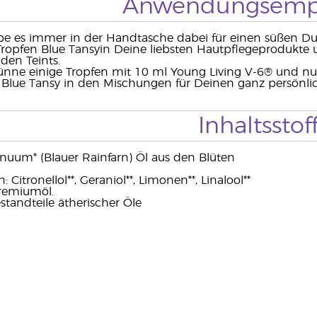
Anwendungsemp
be es immer in der Handtasche dabei für einen süßen Du
Tropfen Blue Tansyin Deine liebsten Hautpflegeprodukte
den Teints.
ünne einige Tropfen mit 10 ml Young Living V-6® und nut
 Blue Tansy in den Mischungen für Deinen ganz persönlic
Inhaltsstof
uum* (Blauer Rainfarn) Öl aus den Blüten
 Citronellol**, Geraniol**, Limonen**, Linalool**
Premiumöl.
standteile ätherischer Öle