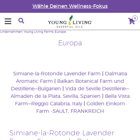
Wähle Deinen Wellness-Fokus
0
Unternehmen
Young Living Farms
Europa
Europa
Simiane-la-Rotonde Lavender Farm
|
Dalmatia
Aromatic Farm
|
Balkan Botanical Farm und
Destillerie—Bulgarien
|
Vida de Seville Destillerie—
Almaden de la Plata, Sevilla, Spanien
|
Bella Vista
Farm—Reggio Calabria, Italy
|
Golden Einkorn
Farm -
SAULT, FRANKREICH
Simiane-la-Rotonde Lavender