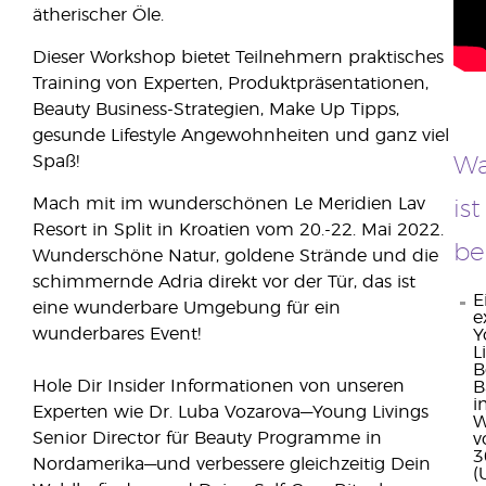
ätherischer Öle.
Dieser Workshop bietet Teilnehmern praktisches
Training von Experten, Produktpräsentationen,
Beauty Business-Strategien, Make Up Tipps,
gesunde Lifestyle Angewohnheiten und ganz viel
Spaß!
Wa
Mach mit im wunderschönen Le Meridien Lav
ist
Resort in Split in Kroatien vom 20.-22. Mai 2022.
be
Wunderschöne Natur, goldene Strände und die
schimmernde Adria direkt vor der Tür, das ist
E
eine wunderbare Umgebung für ein
e
wunderbares Event!
Y
L
B
Hole Dir Insider Informationen von unseren
B
i
Experten wie Dr. Luba Vozarova—Young Livings
W
Senior Director für Beauty Programme in
v
3
Nordamerika—und verbessere gleichzeitig Dein
(