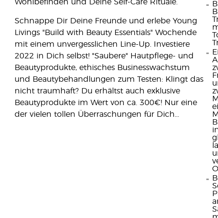
Wohlbefinden und Deine Self-Care Rituale.
B
B
T
Schnappe Dir Deine Freunde und erlebe Young
m
Livings "Build with Beauty Essentials" Wochende
T
T
mit einem unvergesslichen Line-Up. Investiere
E
2022 in Dich selbst! "Saubere" Hautpflege- und
A
Beautyprodukte, ethisches Businesswachstum
z
F
und Beautybehandlungen zum Testen: Klingt das
u
nicht traumhaft? Du erhältst auch exklusive
z
M
Beautyprodukte im Wert von ca. 300€! Nur eine
e
der vielen tollen Überraschungen für Dich...
M
B
i
g
l
u
v
O
B
S
P
S
m