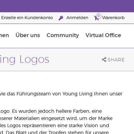
0
Erstelle ein Kundenkonto
Anmelden
Warenkorb
men
Über uns
Community
Virtual Office
Nahrungsergänzungsmitteln
25 raisons de devenir Partenaire de la marque
ing Logos
SHARE
owie das Führungsteam von Young Living Ihnen unser
 Logo. Es wurden jedoch hellere Farben, eine
nserer Materialien eingesetzt wird, um der Marke
des Logos repräsentieren eine starke Vision und
nd. Das Blatt und der Tropfen stehen für unsere