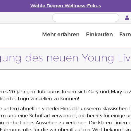
Wähle Deinen Wellness-Fokus
Mehr erfahren
Einkaufen
Far
Die Geschichte von ätherischen Öle
Leitfaden für ätherische Öle
Alles über Diffusoren für ätherische Öle
Letzte Chance: 50 % Rabatt auf Hautpflege
Erfahre mehr über Nährstoffe
Der Young Living Guide zu 
Wie man ätherische Öle verwendet
ung des neuen Young Liv
eres 20-jährigen Jubiläums freuen sich Gary und Mary s
isiertes Logo vorstellen zu können!
e unten) ähnelt in vielerlei Hinsicht unserem klassischen
 und eine Schriftart verwendet, die bereits für einige u
in einheitliches Aussehen zu verleihen. Die klaren Linien 
 Führungsrolle, für die wir überall auf der Welt bekannt si