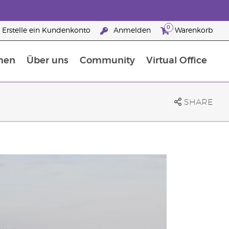
0
Erstelle ein Kundenkonto
Anmelden
Warenkorb
men
Über uns
Community
Virtual Office
Nahrungsergänzungsmitteln
25 raisons de devenir Partenaire de la marque
SHARE