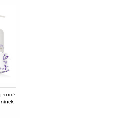
é jemně
minek.