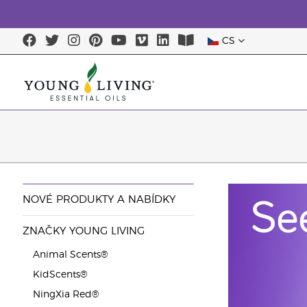
CS
NOVÉ PRODUKTY A NABÍDKY
ZNAČKY YOUNG LIVING
Animal Scents®
KidScents®
NingXia Red®