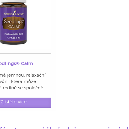
edlings® Calm
má jemnou, relaxační,
 vůni, která může
é rodině se společně
Zjistěte více