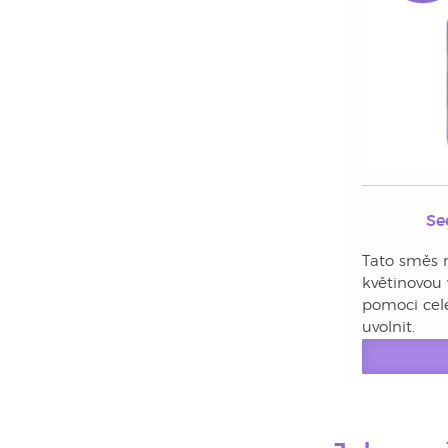
Se
Tato směs 
květinovou
pomoci cel
uvolnit.