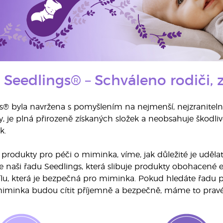
Seedlings® – Schváleno rodiči
® byla navržena s pomyšlením na nejmenší, nejzranitelněj
y, je plná přirozeně získaných složek a neobsahuje škodli
k.
 produkty pro péči o miminka, víme, jak důležité je udělat
 naši řadu Seedlings, která slibuje produkty obohacené es
lu, která je bezpečná pro miminka. Pokud hledáte řadu pr
miminka budou cítit příjemně a bezpečně, máme to pravé