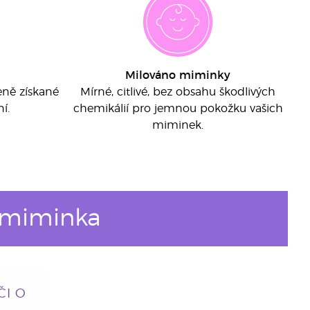
Milováno miminky
eně získané
Mírné, citlivé, bez obsahu škodlivých
í.
chemikálií pro jemnou pokožku vašich
miminek.
 miminka
ČI O