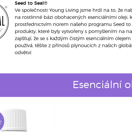
Seed to Seal®
Ve společnosti Young Living jsme hrdí na to, že na
na rostlinné bázi obohacených esenciálními oleji, kt
prostřednictvím norem našeho programu Seed to S
produkty, které byly vytvořeny s pomyšlením na naše 
zajišťují, že se s každým čistým esenciálním oleje
používá, těšíte z přínosů plynoucích z našich globá
odvětví.
Esenciální o