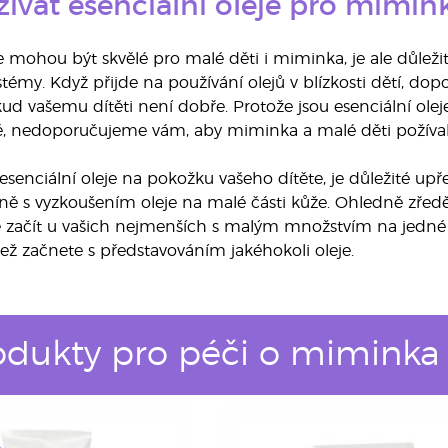
ívat esenciální oleje pro mimin
je mohou být skvělé pro malé děti i miminka, je ale důlež
systémy. Když přijde na používání olejů v blízkosti dětí, 
d vašemu dítěti není dobře. Protože jsou esenciální oleje
 nedoporučujeme vám, aby miminka a malé děti požívaly 
senciální oleje na pokožku vašeho dítěte, je důležité upře
ně s vyzkoušením oleje na malé části kůže. Ohledně zředění
začít u vašich nejmenších s malým množstvím na jedné 
než začnete s představováním jakéhokoli oleje.
odukty pro péči o miminka