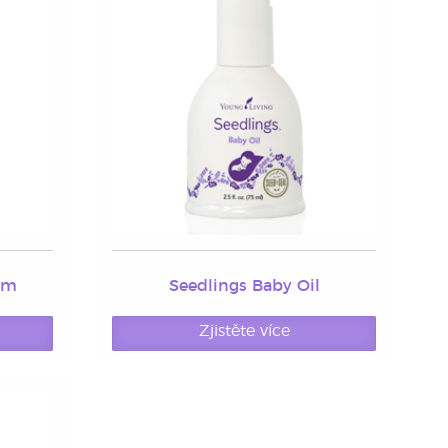
am
Seedlings Baby Oil
Zjistěte více