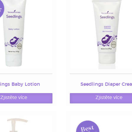
ings Baby Lotion
Seedlings Diaper Cre
Zjistěte více
Zjistěte více