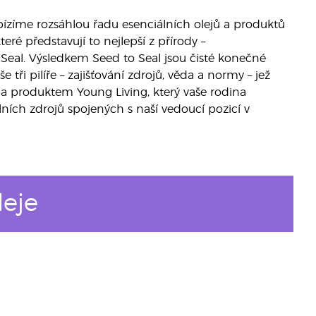
bízíme rozsáhlou řadu esenciálních olejů a produktů
eré představují to nejlepší z přírody –
eal. Výsledkem Seed to Seal jsou čisté konečné
tři pilíře – zajišťování zdrojů, věda a normy – jež
m a produktem Young Living, který vaše rodina
lních zdrojů spojených s naší vedoucí pozicí v
leje