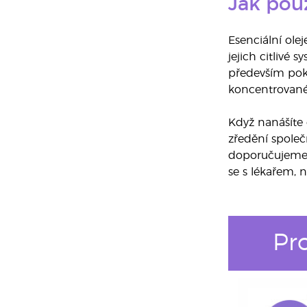
Jak použ
Esenciální ole
jejich citlivé 
především poku
koncentrované,
Když nanášíte e
zředění společ
doporučujeme 
se s lékařem, 
Pr