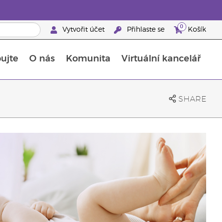
0
Vytvořit účet
Přihlaste se
Košík
ujte
O nás
Komunita
Virtuální kancelář
Průvodce doplňky stravy Young Living
Jak používat esenciální oleje
SHARE