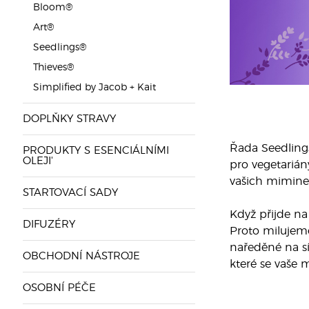
Bloom®
Art®
Seedlings®
Thieves®
Simplified by Jacob + Kait
DOPLŇKY STRAVY
Řada Seedlings
PRODUKTY S ESENCIÁLNÍMI
OLEJI'
pro vegetarián
vašich mimine
STARTOVACÍ SADY
Když přijde na
DIFUZÉRY
Proto milujeme
naředěné na sí
OBCHODNÍ NÁSTROJE
které se vaše 
OSOBNÍ PÉČE