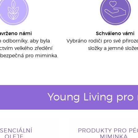
avrženo námi
Schváleno vámi
 odborníky, aby byla
Vybráno rodiči pro své přiroz
ctvím velkého zředění
složky a jemné složen
la bezpečná pro miminka.
Young Living pro
SENCIÁLNÍ
PRODUKTY PRO PÉ
OLEJE
MIMINKA