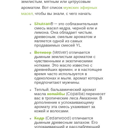
землистым, мятным или цитрусовым
ароматом. Вот список
мужских эфирных
масел
, чтобы вы знали, с чего начать:
Shutran
®
— это соблазнительная
смесь масел кедра, черной ели и
лимона. Она обладает чистым,
древесным, смелым ароматом и
является одной из самых
продаваемых смесей YL.
Ветивер
(Vetiver) отличается
дымным землистым ароматом с
чувственными и экзотическими
нотками. Это масло известно с
древнейших времен, и в настоящее
время часто используется в
одеколонах и мыле, аромат которых
предпочитают мужчины.
Теплый, бальзамический аромат
масла
копайбы
(Copaiba) перенесет
вас в тропические леса Амазонки. В
дополнение к успокаивающему
аромату эта смесь ухаживает за
кожей и волосами.
Кедр
(Cedarwood) отличается
дымным древесным запахом. Его
успокаивающий и расслабляющий