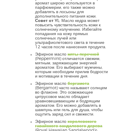
аромат широко используется в
парфюмерии, его также можно
добавлять в лосьоны для
дополнительного питания кожи.
Совет от YL:
Масло кедра может
повысить чувствительность кожи к
солнечному излучению. Избегайте
попадания на кожу прямых
солнечных лучей или
ультрафиолетового света в течение
12 часов после нанесения продукта.
Эфирное масло
мяты перечной
(Peppermint) отличается свежим,
мятным, заряжающим энергией
ароматом. Его выбирают мужчины,
которым необходим прилив бодрости
и мотивации в течение дня.
Эфирное масло
бергамота
(Bergamot) часто называют солнцем
во флаконе. Это освежающее
цитрусовое масло обладает
уравновешивающим и бодрящим
ароматом. Его можно добавлять в
шампунь или гель для душа, чтобы
ощутить заряд сил и свежести.
Эфирное масло
королевского
гавайского сандалового дерева
(Royal Hawaiian Sandalwood)^