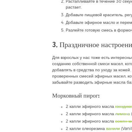
Растапливайте в течение 30 секу
растает.
Добавьте пищевой краситель, рег
Добавьте эфирное масло и пере
Разлейте готовую смесь в формоч
3. Праздничное настроен
Для взрослых у нас тоже есть интересны
созданию собственной смеси масел, кот
добавлять в средства по уходу за кожей
проверенных смесей эфирных масел, ко
забывайте разводить эфирные масла б
Морковный пирог:
2 капли эфирного масла
гвоздики
2 капли эфирного масла
лимона
2 капли эфирного масла
семян м
2 капли олеорезина
ванили
(Vanil