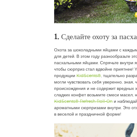
1. Сделайте охоту за пас
Охота за шоколадными яйцами с каждым
для детей. В этом году разнообразьте э
пасхальными яйцами. Спрячьте внутри я
чтобы сюрприз стал вдвойне приятнее! 
продукции
KidScents®
, тщательно разр
могли чувствовать себя уверенно, зная,
происхождения и не содержит вредных х
сладких конфет возьмите смеси масел,
KidScents® Refresh Roll-On
и наблюдайт
ароматными сюрпризами внутри. Это от
в веселой и праздничной форме!