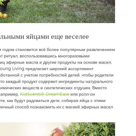
хальными яйцами еще веселее
 годом становится всё более популярным развлечением
тот ритуал, воспользовавшись многоразовыми
иц эфирные масла и другие продукты на основе масел,
Young Living предлагает широкий ассортимент
аботанной с учетом потребностей детей, чтобы родители
 что каждый продукт содержит ингредиенты натурального
имических веществ и синтетических отдушек. Вместо
 например,
KidScents® DreamEase
или ролл-он
е, как будут радоваться дети, собирая яйца с этими
личный способ познакомить их с магией эфирных масел