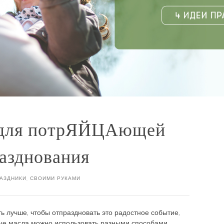
 для потрЯЙЦАющей
разднования
АЗДНИКИ
,
СВОИМИ РУКАМИ
ть лучше, чтобы отпраздновать это радостное событие,
е масла можно использовать разными способами,