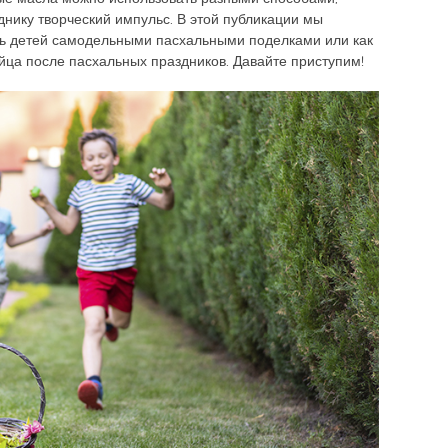
днику творческий импульс. В этой публикации мы
чь детей самодельными пасхальными поделками или как
ца после пасхальных праздников. Давайте приступим!