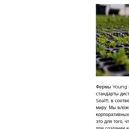
Фермы Young L
стандарты дис
Seal®, в соот
миру. Мы влож
корпоративных
это для того, 
при создании 