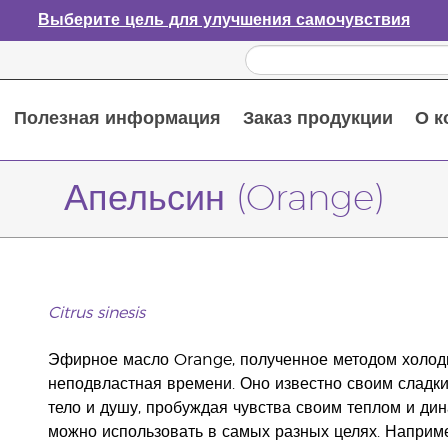
Выберите цель для улучшения самочувствия
Полезная информация
Заказ продукции
О к
Путеводитель по эфирным маслам
Руководство по использованию диффузора для эфирных масел
Основные питательные вещества
Пособие по пищевым добавкам Young Living
Как использовать эфирные масла
Новые продукты и акционные предложения
Последний шанс: скидка 50% на средства по уходу за кожей
Апельсин (Orange)
Citrus sinesis
Эфирное масло Orange, полученное методом холодно
неподвластная времени. Оно известно своим сладки
тело и душу, пробуждая чувства своим теплом и д
можно использовать в самых разных целях. Наприме