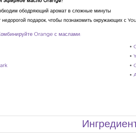
я эфирное масло Orange?
еобходим ободряющий аромат в сложные минуты
т недорогой подарок, чтобы познакомить окружающих с You
Комбинируйте Orange с маслами:
Y
ark
C
Ингредиен