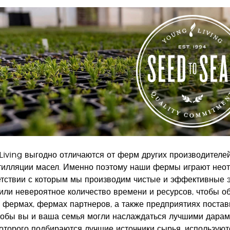
iving выгодно отличаются от ферм других производителей
тилляции масел. Именно поэтому наши фермы играют неот
ветствии с которым мы производим чистые и эффективные 
или невероятное количество времени и ресурсов, чтобы о
 фермах, фермах партнеров, а также предприятиях постав
чтобы вы и ваша семья могли наслаждаться лучшими дарам
которого подбираются лучшие источники сырья, использую