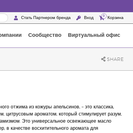
0
Стать Партнером бренда
Вход
Корзина
омпании
Сообщество
Виртуальный офис
Выездные мероприятия с награждением
25 ПРЕИМУЩЕСТВ ПАРТНЕРОВ БРЕНДА
Натуральные средства для ухода за домом
SHARE
го отжима из кожуры апельсинов, – это классика,
м, цитрусовым ароматом, который стимулирует разум,
инамизмом. Это универсальное освежающее масло
р, в качестве восхитительного аромата для