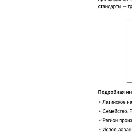
стандарты — т
Подробная и
Латинское на
Семейство: Р
Регион прои
Использованн