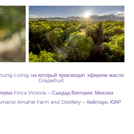
ung Living, на который производят эфирное масло
Grapefruit
ерма Finca Victoria — Сьюдад-Виктория, Мексика
manzi Amahle Farm and Distillery — Кейптаун, ЮАР