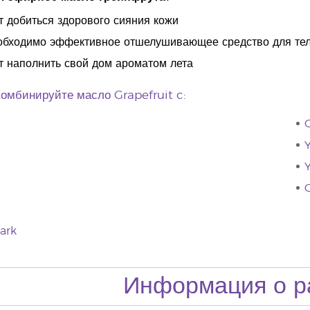
ет добиться здорового сияния кожи
еобходимо эффективное отшелушивающее средство для те
ет наполнить свой дом ароматом лета
омбинируйте масло Grapefruit c:
G
Y
Y
ark
Информация о р