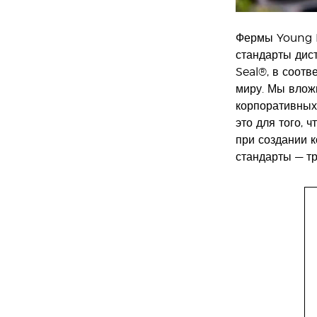
Фермы Young L
стандарты дис
Seal®, в соот
миру. Мы влож
корпоративных
это для того, 
при создании 
стандарты — т