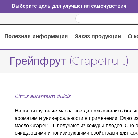
Выберите цель для улучшения самочувствия
Полезная информация
Заказ продукции
О к
Путеводитель по эфирным маслам
Руководство по использованию диффузора для эфирных масел
Основные питательные вещества
Пособие по пищевым добавкам Young Living
Как использовать эфирные масла
Новые продукты и акционные предложения
Последний шанс: скидка 50% на средства по уходу за кожей
Грейпфрут (Grapefruit)
Citrus aurantium dulcis
Наши цитрусовые масла всегда пользовались боль
ароматам и универсальности в применении. Одно из
масло Grapefruit, получают из кожуры плодов. Оно 
очищающими и тонизирующими свойствами для кожи