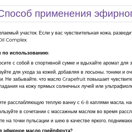
Способ применения эфирног
лаемый участок. Если у вас чувствительная кожа, разведи
Oil Complex.
 по использованию:
сите с собой в спортивной сумке и вдыхайте аромат для 
зуйте для ухода за кожей, добавляя в лосьоны, тоники и
и. Не забывайте, что масло Grapefruit повышает чувствит
падания на кожу прямых солнечных лучей или ультрафиоле
ите расслабляющую теплую ванну с 6-8 каплями масла, н
ользуйте в сочетании с массажным маслом во время расс
те на точки пульсации и шею в качестве яркого, поднимаю
я эфирное масло грейпфрута?