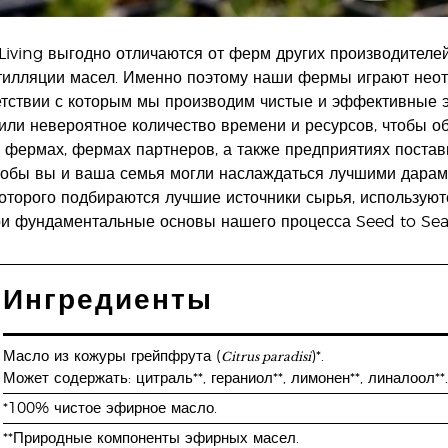
iving выгодно отличаются от ферм других производителей
тилляции масел. Именно поэтому наши фермы играют неот
ветствии с которым мы производим чистые и эффективные 
или невероятное количество времени и ресурсов, чтобы о
 фермах, фермах партнеров, а также предприятиях постав
чтобы вы и ваша семья могли наслаждаться лучшими дарам
которого подбираются лучшие источники сырья, использую
ри фундаментальные основы нашего процесса Seed to Sea
Ингредиенты
Citrus paradisi
Масло из кожуры грейпфрута (
)*.
Может содержать: цитраль**, гераниол**, лимонен**, линалоол**
*100% чистое эфирное масло.
**Природные компоненты эфирных масел.