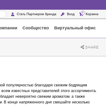
0
Стать Партнером бренда
Вход
Корзина
омпании
Сообщество
Виртуальный офис
Выездные мероприятия с награждением
25 ПРЕИМУЩЕСТВ ПАРТНЕРОВ БРЕНДА
Натуральные средства для ухода за домом
SHARE
шой популярностью благодаря свежим бодрящим
 всем известных представителей этого ассортимента,
обладает невероятно свежим ароматом, а также
. В конце напряженного дня смешайте несколько