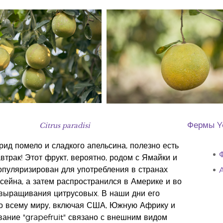
Citrus paradisi
Фермы Yo
рид помело и сладкого апельсина, полезно есть
Ф
автрак! Этот фрукт, вероятно, родом с Ямайки и
опуляризирован для употребления в странах
A
сейна, а затем распространился в Америке и во
 выращивания цитрусовых. В наши дни его
 всему миру, включая США, Южную Африку и
ание "grapefruit" связано с внешним видом