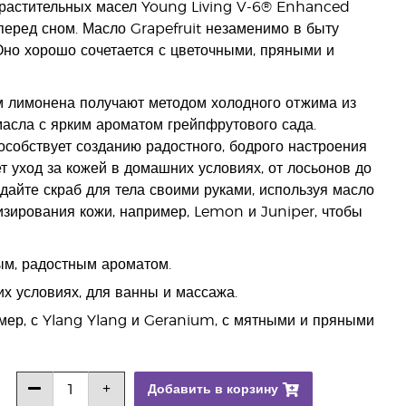
 растительных масел Young Living V-6® Enhanced
перед сном. Масло Grapefruit незаменимо в быту
но хорошо сочетается с цветочными, пряными и
 лимонена получают методом холодного отжима из
асла с ярким ароматом грейпфрутового сада.
особствует созданию радостного, бодрого настроения
т уход за кожей в домашних условиях, от лосьонов до
дайте скраб для тела своими руками, используя масло
изирования кожи, например, Lemon и Juniper, чтобы
ым, радостным ароматом.
х условиях, для ванны и массажа.
мер, с Ylang Ylang и Geranium, с мятными и пряными
Добавить в корзину