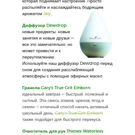
которая поднимает настроение. Просто
распыляйте и наслаждайтесь бодрящим
ароматом
Joy
.
Диффузор Dewdrop:
новые предметы, новые
занятия и новые друзья —
все это замечательно, но
может привести и к
переутомлению.
Используйте наш диффузор Dewdrop перед
сном для создания расслабляющей
атмосферы с помощью эфирных масел.
Гранола Gary’s True Grit Einkorn:
идеальный завтрак — быстрый, полезный и
сытный. Эта смесь злаков, орехов, ягод и
семян — отличный способ начать активный
школьный день.
Gary’s True Grit Einkorn
также подойдет для быстрого перекуса.
Очиститель для рук Thieves Waterless