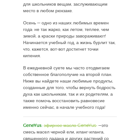
для школьников вещам, заслуживающим
место в любом рюкзаке.
Осень — одно из наших любимых времен
года: не так жарко, как летом, теплее, чем
зимой, а краски природы завораживают!
Начинается учебный год, а жизнь бурлит так,
что, кажется, вот-вот достигнет точки
кипения.
В ежедневной суете мы часто отодвигаем
собственное благополучие на второй план.
Ниже вы найдете наши любимые продукты,
созданные для того, чтобы вернуть бодрость
духа как школьникам, так и их родителям, а
также помочь восстановить равновесие
именно сейчас, в начале учебного года!
GeneYus:
эфирное масло GeneYus
—это
смесь масел черной ели, иланг-иланга,
священного ладана и других растений со