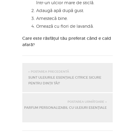
într-un ulcior mare de sticlă.
Adaugă apă după gust.
Amestecă bine.
Ornează cu flori de lavandă.
Care este răsfățul tău preferat când e cald
afară?
« POSTAREA PRECEDENTĂ
SUNT ULEIURILE ESENȚIALE CITRICE SIGURE
PENTRU DINȚII TĂI?
POSTAREA URMĂTOARE »
PARFUM PERSONALIZABIL CU ULEIURI ESENȚIALE