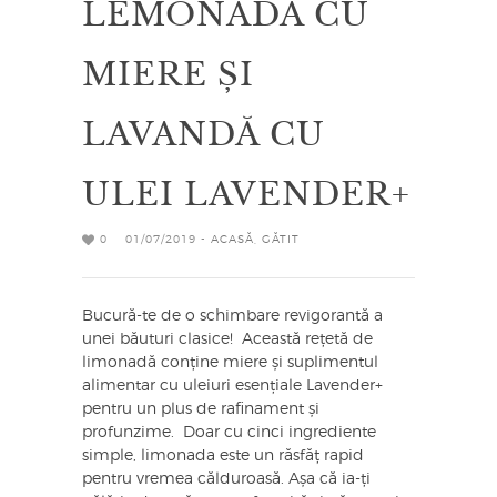
LEMONADĂ CU
MIERE ȘI
LAVANDĂ CU
ULEI LAVENDER+
0
01/07/2019 -
ACASĂ
,
GĂTIT
Bucură-te de o schimbare revigorantă a
unei băuturi clasice! Această rețetă de
limonadă conține miere și suplimentul
alimentar cu uleiuri esențiale Lavender+
pentru un plus de rafinament și
profunzime. Doar cu cinci ingrediente
simple, limonada este un răsfăț rapid
pentru vremea călduroasă. Așa că ia-ți