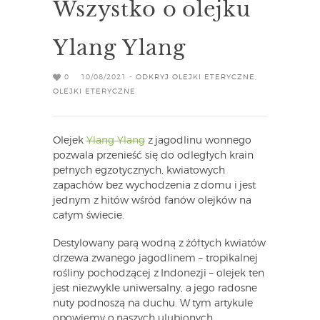
Wszystko o olejku
Ylang Ylang
0
10/08/2021 -
ODKRYJ OLEJKI ETERYCZNE
,
OLEJKI ETERYCZNE
Olejek
Ylang Ylang
z jagodlinu wonnego
pozwala przenieść się do odległych krain
pełnych egzotycznych, kwiatowych
zapachów bez wychodzenia z domu i jest
jednym z hitów wśród fanów olejków na
całym świecie.
Destylowany parą wodną z żółtych kwiatów
drzewa zwanego jagodlinem – tropikalnej
rośliny pochodzącej z Indonezji – olejek ten
jest niezwykle uniwersalny, a jego radosne
nuty podnoszą na duchu. W tym artykule
opowiemy o naszych ulubionych