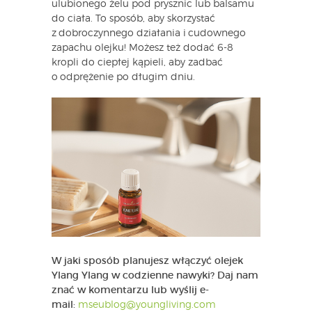
ulubionego żelu pod prysznic lub balsamu
do ciała. To sposób, aby skorzystać
z dobroczynnego działania i cudownego
zapachu olejku! Możesz też dodać 6-8
kropli do ciepłej kąpieli, aby zadbać
o odprężenie po długim dniu.
W jaki sposób planujesz włączyć olejek
Ylang Ylang w codzienne nawyki? Daj nam
znać w komentarzu lub wyślij e-
mail:
mseublog@youngliving.com