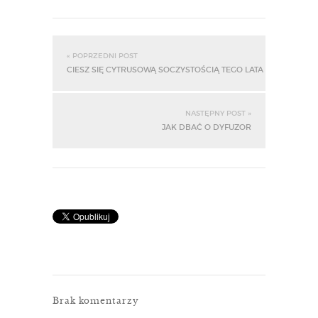
« POPRZEDNI POST
CIESZ SIĘ CYTRUSOWĄ SOCZYSTOŚCIĄ TEGO LATA
NASTĘPNY POST »
JAK DBAĆ O DYFUZOR
Brak komentarzy