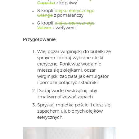
Copaiba
z kopaiwy
8 kropli
olejku eterycznego
Orange
z pomarańczy
6 kropli
olejku eterycznego
Vetiver
z wetywerii
Przygotowanie:
Wlej oczar wirginijski do butelki ze
sprayem i dodaj wybrane olejki
eteryczne. Ponieważ woda nie
miesza się z olejkami, oczar
wirginijski zadziała jak emulgator
i pomoże połączyć składniki.
Dodaj wodę i wstrząśnij, aby
zmaksymalizować zapach.
Spryskaj mgiełką pościel i ciesz się
zapachem ulubionych olejków
eterycznych.