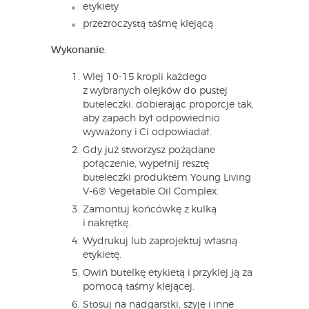
etykiety
przezroczystą taśmę klejącą
Wykonanie:
Wlej 10-15 kropli każdego
z wybranych olejków do pustej
buteleczki, dobierając proporcje tak,
aby zapach był odpowiednio
wyważony i Ci odpowiadał.
Gdy już stworzysz pożądane
połączenie, wypełnij resztę
buteleczki produktem Young Living
V-6® Vegetable Oil Complex.
Zamontuj końcówkę z kulką
i nakrętkę.
Wydrukuj lub zaprojektuj własną
etykietę.
Owiń butelkę etykietą i przyklej ją za
pomocą taśmy klejącej.
Stosuj na nadgarstki, szyję i inne