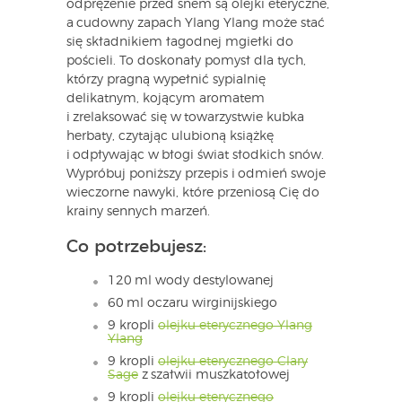
odprężenie przed snem są olejki eteryczne,
a cudowny zapach Ylang Ylang może stać
się składnikiem łagodnej mgiełki do
pościeli. To doskonały pomysł dla tych,
którzy pragną wypełnić sypialnię
delikatnym, kojącym aromatem
i zrelaksować się w towarzystwie kubka
herbaty, czytając ulubioną książkę
i odpływając w błogi świat słodkich snów.
Wypróbuj poniższy przepis i odmień swoje
wieczorne nawyki, które przeniosą Cię do
krainy sennych marzeń.
Co potrzebujesz:
120 ml wody destylowanej
60 ml oczaru wirginijskiego
9 kropli
olejku eterycznego Ylang
Ylang
9 kropli
olejku eterycznego Clary
Sage
z szałwii muszkatołowej
9 kropli
olejku eterycznego