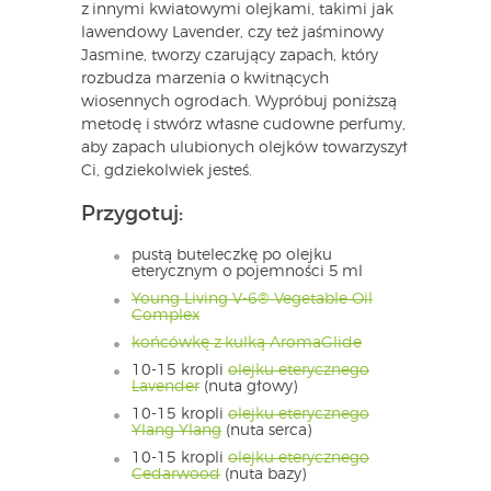
z innymi kwiatowymi olejkami, takimi jak
lawendowy Lavender, czy też jaśminowy
Jasmine, tworzy czarujący zapach, który
rozbudza marzenia o kwitnących
wiosennych ogrodach. Wypróbuj poniższą
metodę i stwórz własne cudowne perfumy,
aby zapach ulubionych olejków towarzyszył
Ci, gdziekolwiek jesteś.
Przygotuj:
pustą buteleczkę po olejku
eterycznym o pojemności 5 ml
Young Living V-6® Vegetable Oil
Complex
końcówkę z kulką AromaGlide
10-15 kropli
olejku eterycznego
Lavender
(nuta głowy)
10-15 kropli
olejku eterycznego
Ylang Ylang
(nuta serca)
10-15 kropli
olejku eterycznego
Cedarwood
(nuta bazy)