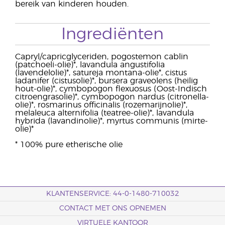
bereik van kinderen houden.
Ingrediënten
Capryl/capricglyceriden, pogostemon cablin
(patchoeli-olie)*, lavandula angustifolia
(lavendelolie)*, satureja montana-olie*, cistus
ladanifer (cistusolie)*, bursera graveolens (heilig
hout-olie)*, cymbopogon flexuosus (Oost-Indisch
citroengrasolie)*, cymbopogon nardus (citronella-
olie)*, rosmarinus officinalis (rozemarijnolie)*,
melaleuca alternifolia (teatree-olie)*, lavandula
hybrida (lavandinolie)*, myrtus communis (mirte-
olie)*
* 100% pure etherische olie
KLANTENSERVICE: 44-0-1480-710032
CONTACT MET ONS OPNEMEN
VIRTUELE KANTOOR