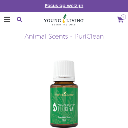
Focus op welzijn
0
Animal Scents - PuriClean