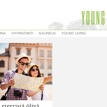
YOUNG
ONA
HYVINVOINTI
KAUNEUS
YOUNG LIVING
 eteeristä öljyä