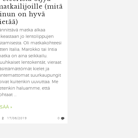
atkailijoille (mitä
sinun on hyvä
ietää)
ännittävä matka alkaa
ikeastaan jo lentolippujen
stamisesta. Oli matkakohteesi
itten Italia, Marokko tai Intia
atka on aina seikkailu.
uuhkaiset lentokentät, vieraat
äsittämättömät kielet ja
untemattomat suurkaupungit
oivat kuitenkin uuvuttaa. Me
ietenkin haluamme, että
ohtaat ...
ISÄÄ »
2
17/06/2019
0