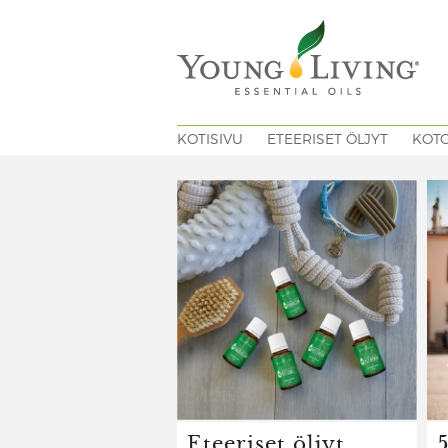
KOTISIVU
ETEERISET ÖLJYT
KOT
Eteeriset öljyt
5