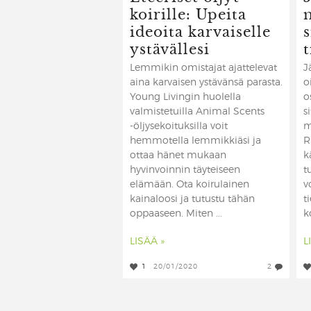
koirille: Upeita
m
ideoita karvaiselle
ystävällesi
t
Lemmikin omistajat ajattelevat
J
aina karvaisen ystävänsä parasta.
o
Young Livingin huolella
o
valmistetuilla Animal Scents
s
-öljysekoituksilla voit
m
hemmotella lemmikkiäsi ja
R
ottaa hänet mukaan
k
hyvinvoinnin täyteiseen
t
elämään. Ota koirulainen
v
kainaloosi ja tutustu tähän
t
oppaaseen. Miten ...
k
LISÄÄ »
L
1
20/01/2020
2