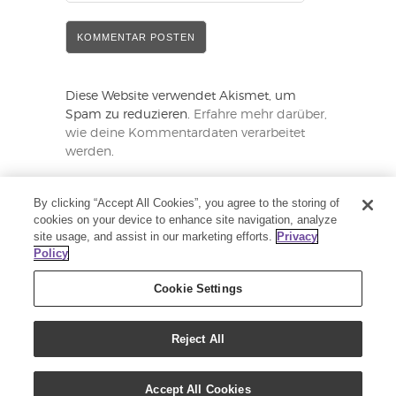
Diese Website verwendet Akismet, um
Spam zu reduzieren.
Erfahre mehr darüber,
wie deine Kommentardaten verarbeitet
werden
.
*Bitte beachte, dass alle Kommentare
By clicking “Accept All Cookies”, you agree to the storing of
moderiert werden und nicht sofort sichtbar
cookies on your device to enhance site navigation, analyze
sind. Zusätzlich werden einige Posts ggf.
site usage, and assist in our marketing efforts.
Privacy
leicht verändert oder gelöscht, um den
Policy
Richtlinien von Young Living und
gesetzlichen Vorgaben zu entsprechen.
Cookie Settings
Reject All
COPYRIGHT (C) 2020 - ALLE RECHTE
VORBEHALTEN - YOUNG LIVING
Accept All Cookies