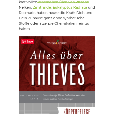
kraftvollen
ätherischen Ölen von
Zitrone
,
Nelken,
Zimtrinde
,
Eukalyptus Radiata
und
Rosmarin haben heute die Kraft, Dich und
Dein Zuhause ganz ohne synthetische
Stoffe oder ätzende Chemikalien rein zu
halten.
Save