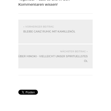
Kommentaren wissen!
« VORHERIGER BEITRAG
BLEIBE GANZ RUHIG MIT KAMILLENÖL
NÄCHSTER BEITRAG »
ÜBER HINOKI - VIELLEICHT UNSER SPIRITUELLSTES
ÖL