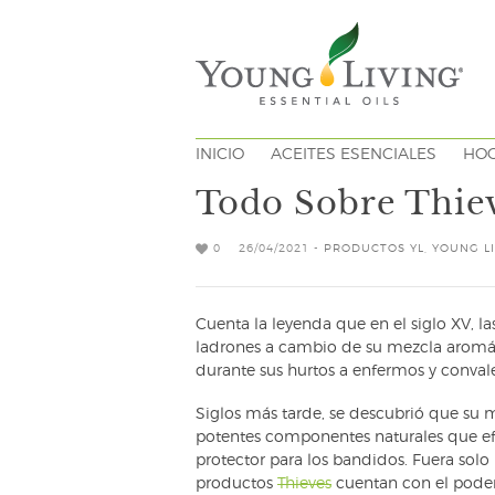
INICIO
ACEITES ESENCIALES
HO
Todo Sobre Thiev
0
26/04/2021 -
PRODUCTOS YL
,
YOUNG L
Cuenta la leyenda que en el siglo XV, l
ladrones a cambio de su mezcla aromáti
durante sus hurtos a enfermos y convale
Siglos más tarde, se descubrió que su 
potentes componentes naturales que e
protector para los bandidos. Fuera solo
productos
Thieves
cuentan con el poder 