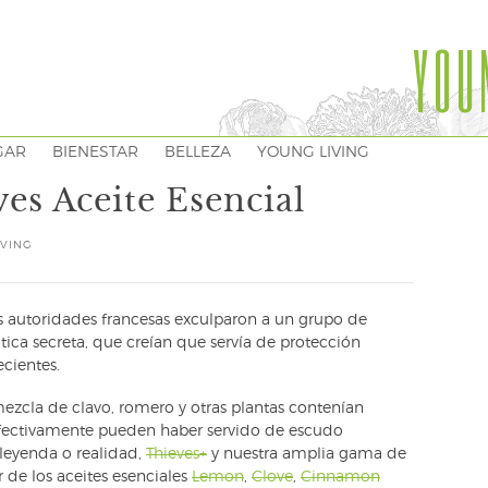
YOU
GAR
BIENESTAR
BELLEZA
YOUNG LIVING
es Aceite Esencial
IVING
as autoridades francesas exculparon a un grupo de
ca secreta, que creían que servía de protección
cientes.
mezcla de clavo, romero y otras plantas contenían
fectivamente pueden haber servido de escudo
 leyenda o realidad,
Thieves+
y nuestra amplia gama de
de los aceites esenciales
Lemon
,
Clove
,
Cinnamon