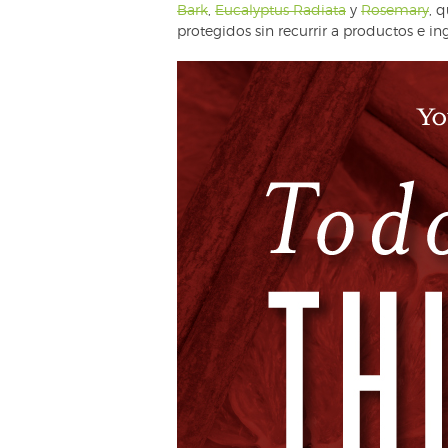
Bark
,
Eucalyptus Radiata
y
Rosemary
, 
protegidos sin recurrir a productos e i