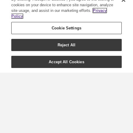
cookies on your device to enhance site navigation, analyze
site usage, and assist in our marketing efforts.
Privacy
Policy
Cookie Settings
Reject All
Accept All Cookies
Sveikos ryto rutinos
patarimai su „Young
Living“
Esate užsiėmusi mama ar tėtis, ar
tiesiog sunkiai pavyksta derinti darbą ir
asmeninį gyvenimą - tikrai lengva