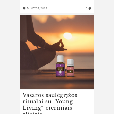
0
07/07/2022
0
Vasaros saulėgrįžos
ritualai su „Young
Living“ eteriniais
aliejais