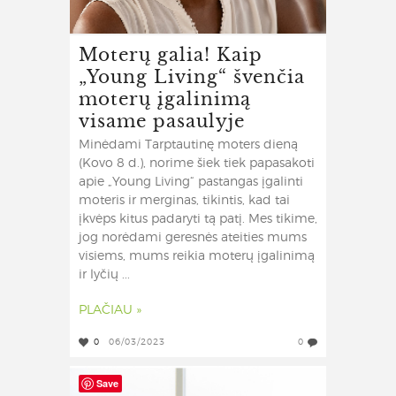
Moterų galia! Kaip
„Young Living“ švenčia
moterų įgalinimą
visame pasaulyje
Minėdami Tarptautinę moters dieną
(Kovo 8 d.), norime šiek tiek papasakoti
apie „Young Living“ pastangas įgalinti
moteris ir merginas, tikintis, kad tai
įkvėps kitus padaryti tą patį. Mes tikime,
jog norėdami geresnės ateities mums
visiems, mums reikia moterų įgalinimą
ir lyčių ...
PLAČIAU »
0
06/03/2023
0
Save