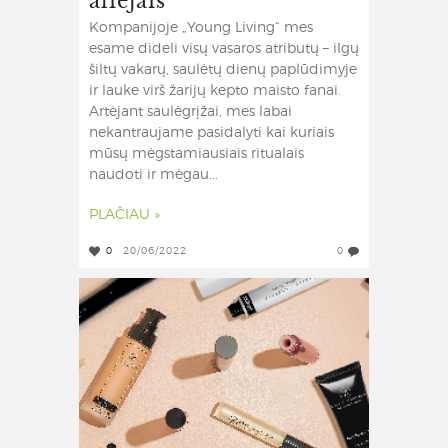
Kompanijoje „Young Living“ mes
esame dideli visų vasaros atributų – ilgų
šiltų vakarų, saulėtų dienų paplūdimyje
ir lauke virš žarijų kepto maisto fanai.
Artėjant saulėgrįžai, mes labai
nekantraujame pasidalyti kai kuriais
mūsų mėgstamiausiais ritualais
naudoti ir mėgau...
PLAČIAU »
0
20/06/2022
0