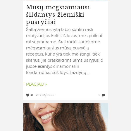
Mūsų mėgstamiausi
šildantys žiemiški
pusryčiai
Šaltą žiemos rytą labai sunku rasti
motyvacijos keltis iš lovos, mes puikiai
tai suprantame. Štai todėl surinkome
mėgstamiausius mūsų pusryčių
receptus, kurie yra tiek maistingi, tiek
skanūs, jie praskaidrins tamsius rytus, o
juose esantys cinamonas ir
kardamonas sušildys. Lazdynų ...
PLAČIAU »
0
21/12/2022
0