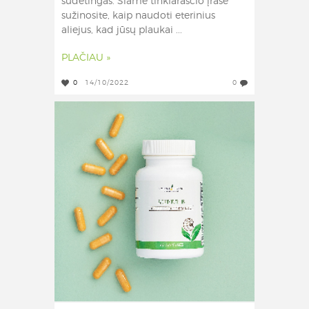
sudėtingas. Šiame tinklaraščio įraše
sužinosite, kaip naudoti eterinius
aliejus, kad jūsų plaukai ...
PLAČIAU »
0
14/10/2022
0