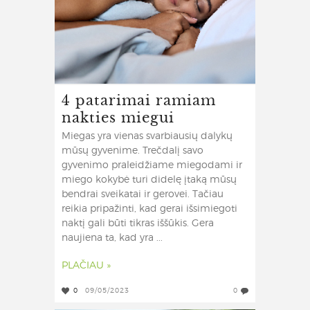
4 patarimai ramiam
nakties miegui
Miegas yra vienas svarbiausių dalykų
mūsų gyvenime. Trečdalį savo
gyvenimo praleidžiame miegodami ir
miego kokybė turi didelę įtaką mūsų
bendrai sveikatai ir gerovei. Tačiau
reikia pripažinti, kad gerai išsimiegoti
naktį gali būti tikras iššūkis. Gera
naujiena ta, kad yra ...
PLAČIAU »
0
09/05/2023
0