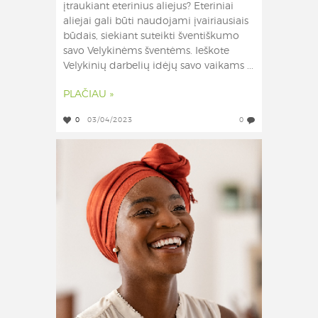
įtraukiant eterinius aliejus? Eteriniai
aliejai gali būti naudojami įvairiausiais
būdais, siekiant suteikti šventiškumo
savo Velykinėms šventėms. Ieškote
Velykinių darbelių idėjų savo vaikams ...
PLAČIAU »
0
03/04/2023
0