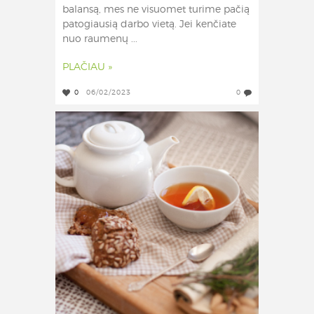
balansą, mes ne visuomet turime pačią
patogiausią darbo vietą. Jei kenčiate
nuo raumenų ...
PLAČIAU »
0
06/02/2023
0