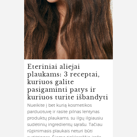
Eteriniai aliejai
plaukams: 3 receptai,
kuriuos galite
pasigaminti patys ir
kuriuos turite išbandyti
Nueikite į bet kurią kosmetikos
parduotuvę ir rasite pilnas lentynas
produktų plaukams, su ilgų ilgiausiu
sudėtinių ingredientų sąrašu. Tačiau
rūpinimasis plaukais neturi būti