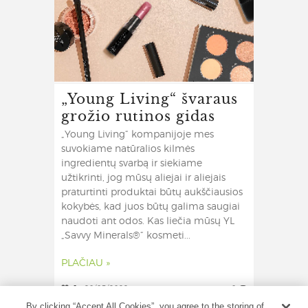
„Young Living“ švaraus
grožio rutinos gidas
„Young Living“ kompanijoje mes
suvokiame natūralios kilmės
ingredientų svarbą ir siekiame
užtikrinti, jog mūsų aliejai ir aliejais
praturtinti produktai būtų aukščiausios
kokybės, kad juos būtų galima saugiai
naudoti ant odos. Kas liečia mūsų YL
„Savvy Minerals®“ kosmeti...
PLAČIAU »
0
20/05/2022
0
By clicking “Accept All Cookies”, you agree to the storing of