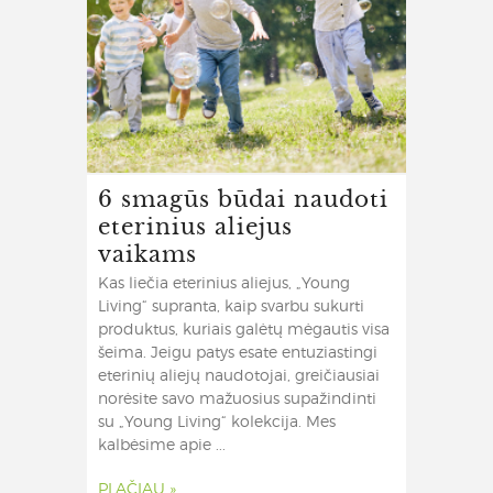
6 smagūs būdai naudoti
eterinius aliejus
vaikams
Kas liečia eterinius aliejus, „Young
Living“ supranta, kaip svarbu sukurti
produktus, kuriais galėtų mėgautis visa
šeima. Jeigu patys esate entuziastingi
eterinių aliejų naudotojai, greičiausiai
norėsite savo mažuosius supažindinti
su „Young Living“ kolekcija. Mes
kalbėsime apie ...
PLAČIAU »