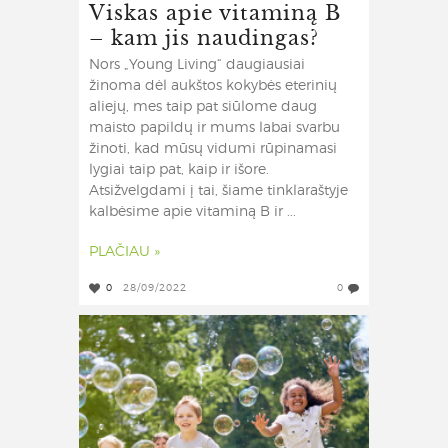
Viskas apie vitaminą B
– kam jis naudingas?
Nors „Young Living“ daugiausiai
žinoma dėl aukštos kokybės eterinių
aliejų, mes taip pat siūlome daug
maisto papildų ir mums labai svarbu
žinoti, kad mūsų vidumi rūpinamasi
lygiai taip pat, kaip ir išore.
Atsižvelgdami į tai, šiame tinklaraštyje
kalbėsime apie vitaminą B ir ...
PLAČIAU »
0
28/09/2022
0