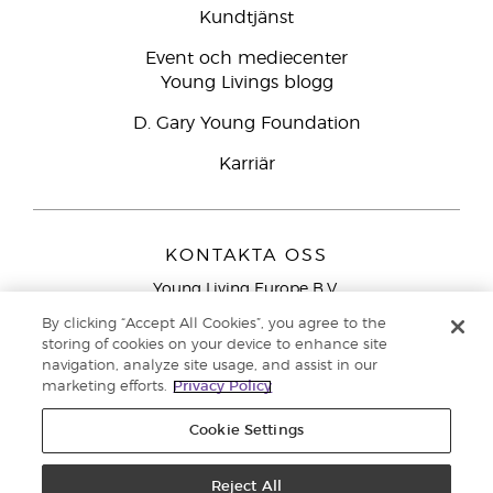
Kundtjänst
Event och mediecenter
Young Livings blogg
D. Gary Young Foundation
Karriär
KONTAKTA OSS
Young Living Europe B.V.
Peizerweg 97
By clicking “Accept All Cookies”, you agree to the
9727 AJ Groningen
storing of cookies on your device to enhance site
Nederländerna
navigation, analyze site usage, and assist in our
marketing efforts.
Privacy Policy
Kundtjänst – Avgiftsfritt lokalsamtal (ej från
mobiltelefon):
020 793400
Cookie Settings
Upphovsrätt © 2021 Young Living Essential Oils. Med ensamrätt. |
Reject All
Sekretess