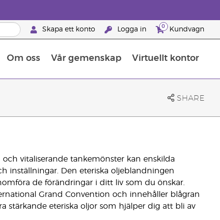
0
Skapa ett konto
Logga in
Kundvagn
Om oss
Vår gemenskap
Virtuellt kontor
Retreats för globalt erkännande
Lär dig allt om näringsämnen
Young Livings guide till kosttillskott
Så använder man eteriska oljor
Retreats för globalt erkännande
25 BRAND PARTNER-FÖRMÅNER
SHARE
 och vitaliserande tankemönster kan enskilda
ch inställningar. Den eteriska oljeblandningen
enomföra de förändringar i ditt liv som du önskar.
ternational Grand Convention och innehåller blågran
a stärkande eteriska oljor som hjälper dig att bli av