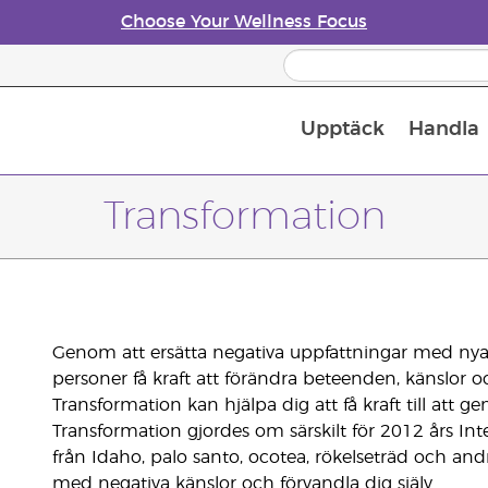
Choose Your Wellness Focus
Upptäck
Handla
Doftspridare till eteriska oljor
Transformation
Genom att ersätta negativa uppfattningar med nya
personer få kraft att förändra beteenden, känslor o
Transformation kan hjälpa dig att få kraft till att g
Transformation gjordes om särskilt för 2012 års In
från Idaho, palo santo, ocotea, rökelseträd och andr
med negativa känslor och förvandla dig själv.