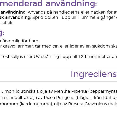
menderad användning:
 användning:
Används på handlederna eller nacken för a
sk användning:
Sprid doften i upp till 1 timme 3 gånger da
 effekt.
:
 oåtkomlig för barn.
 gravid, ammar, tar medicin eller lider av en sjukdom s
rekt solljus eller UV-strålning i upp till 12 timmar efter
Ingrediens
s Limon (citronskal), olja av Mentha Piperita (pepparmynta), 
(sandelträ), olja av Picea Pungens (blågran från Idaho), o
amomum (kardemumma), olja av Bursera Graveolens (palo s