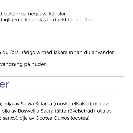
tt bekämpa negativa känslor.
gligen eller andas in direkt för att få en
ka du först rådgöra med läkare innan du använder
 användning på huden.
er
olja av Salvia Sclarea (muskatellsalvia), olja av
lja av Boswellia Sacra (äkta rökelseträd), olja av
anto), olja av Ocotea Quixos (ocotea).