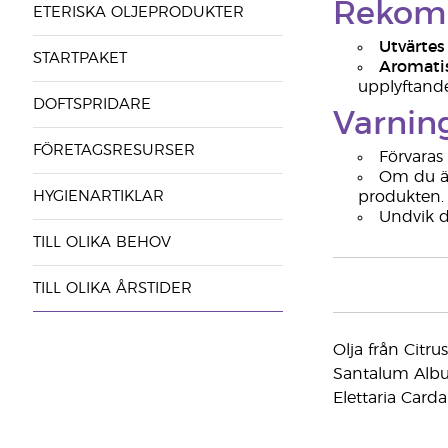
Rekom
ETERISKA OLJEPRODUKTER
Utvärtes
STARTPAKET
Aromati
upplyftande
DOFTSPRIDARE
Varning
FÖRETAGSRESURSER
Förvaras
Om du är
HYGIENARTIKLAR
produkten.
Undvik di
TILL OLIKA BEHOV
TILL OLIKA ÅRSTIDER
Olja från Citru
Santalum Album 
Elettaria Card