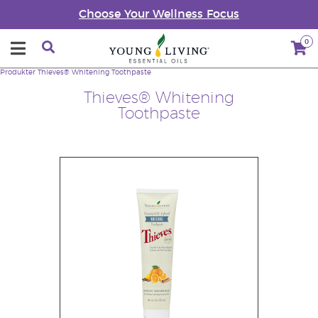
Choose Your Wellness Focus
0
Produkter
Thieves® Whitening Toothpaste
Thieves® Whitening
Toothpaste