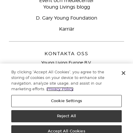
Event och mediecenter
Young Livings blogg
D. Gary Young Foundation
Karriär
KONTAKTA OSS
Young Living Europe B.V.
Peizerweg 97
By clicking “Accept All Cookies”, you agree to the
9727 AJ Groningen
storing of cookies on your device to enhance site
Nederländerna
navigation, analyze site usage, and assist in our
marketing efforts.
Privacy Policy
Kundtjänst – Avgiftsfritt lokalsamtal (ej från
mobiltelefon):
020 793400
Cookie Settings
Upphovsrätt © 2021 Young Living Essential Oils. Med ensamrätt. |
Reject All
Sekretess
Accept All Cookies