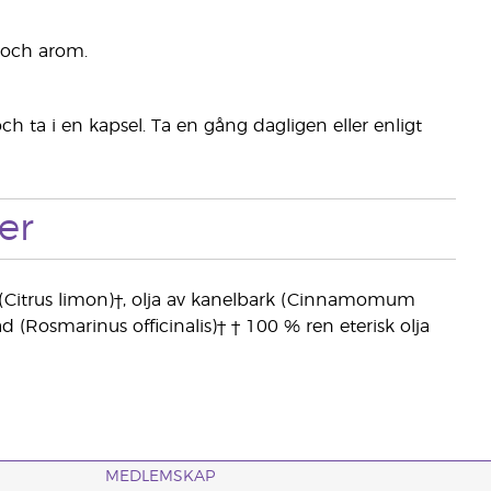
 och arom.
ta i en kapsel. Ta en gång dagligen eller enligt
er
l (Citrus limon)†, olja av kanelbark (Cinnamomum
d (Rosmarinus officinalis)† † 100 % ren eterisk olja
MEDLEMSKAP