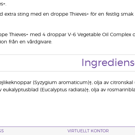
s+.
 extra sting med en droppe Thieves+ för en festlig smak
pe Thieves+ med 4 droppar V-6 Vegetable Oil Complex och 
n från en vårdgivare.
Ingrediens
ejlikeknoppar (Syzygium aromaticum)†, olja av citronska
v eukalyptusblad (Eucalyptus radiata)†, olja av rosmarinbla
SS
VIRTUELLT KONTOR