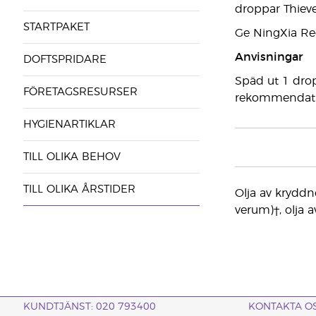
droppar Thieve
STARTPAKET
Ge NingXia Red
Anvisningar
DOFTSPRIDARE
Späd ut 1 drop
FÖRETAGSRESURSER
rekommendatio
HYGIENARTIKLAR
TILL OLIKA BEHOV
TILL OLIKA ÅRSTIDER
Olja av kryddn
verum)†, olja a
KUNDTJÄNST: 020 793400
KONTAKTA O