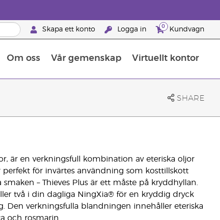
0
Skapa ett konto
Logga in
Kundvagn
Om oss
Vår gemenskap
Virtuellt kontor
Retreats för globalt erkännande
Lär dig allt om näringsämnen
Young Livings guide till kosttillskott
Så använder man eteriska oljor
Retreats för globalt erkännande
25 BRAND PARTNER-FÖRMÅNER
SHARE
r, är en verkningsfull kombination av eteriska oljor
erfekt för invärtes användning som kosttillskott
a smaken – Thieves Plus är ett måste på kryddhyllan.
ller två i din dagliga NingXia® för en kryddig dryck
. Den verkningsfulla blandningen innehåller eteriska
ata och rosmarin.