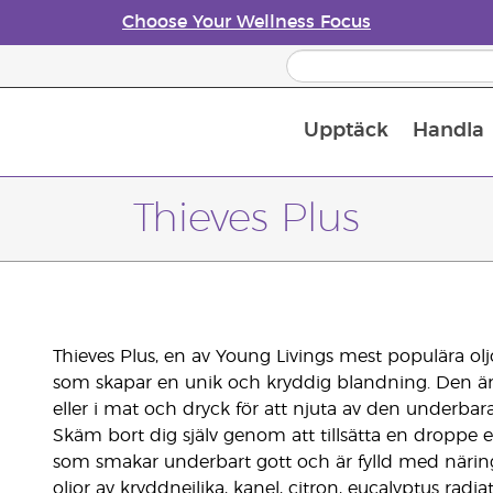
Choose Your Wellness Focus
Upptäck
Handla
Doftspridare till eteriska oljor
Thieves Plus
Thieves Plus, en av Young Livings mest populära oljo
som skapar en unik och kryddig blandning. Den är p
eller i mat och dryck för att njuta av den underbar
Skäm bort dig själv genom att tillsätta en droppe e
som smakar underbart gott och är fylld med näring
oljor av kryddnejlika, kanel, citron, eucalyptus radi