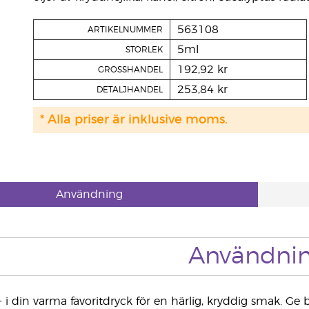
563108
ARTIKELNUMMER
5ml
STORLEK
192,92 kr
GROSSHANDEL
253,84 kr
DETALJHANDEL
* Alla priser är inklusive moms.
Användning
Användni
s+ i din varma favoritdryck för en härlig, kryddig smak. G