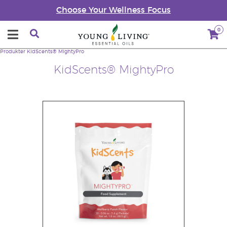
Choose Your Wellness Focus
0
Produkter
KidScents® MightyPro
KidScents® MightyPro