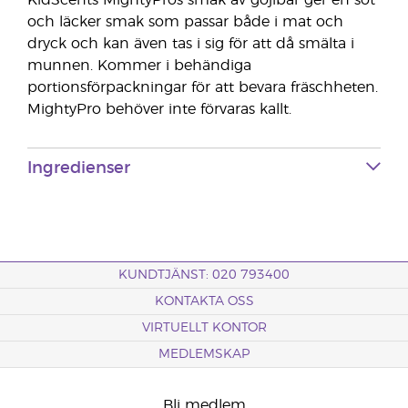
KidScents MightyPros smak av gojibär ger en söt
och läcker smak som passar både i mat och
dryck och kan även tas i sig för att då smälta i
munnen. Kommer i behändiga
portionsförpackningar för att bevara fräschheten.
MightyPro behöver inte förvaras kallt.
Ingredienser
KUNDTJÄNST: 020 793400
KONTAKTA OSS
VIRTUELLT KONTOR
MEDLEMSKAP
Bli medlem