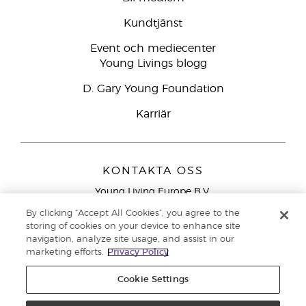
Kundtjänst
Event och mediecenter
Young Livings blogg
D. Gary Young Foundation
Karriär
KONTAKTA OSS
Young Living Europe B.V.
Peizerweg 97
By clicking “Accept All Cookies”, you agree to the
9727 AJ Groningen
storing of cookies on your device to enhance site
Nederländerna
navigation, analyze site usage, and assist in our
marketing efforts.
Privacy Policy
Kundtjänst – Avgiftsfritt lokalsamtal (ej från
mobiltelefon):
020 793400
Cookie Settings