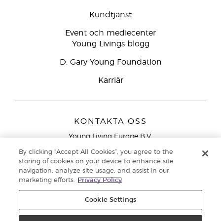
Kundtjänst
Event och mediecenter
Young Livings blogg
D. Gary Young Foundation
Karriär
KONTAKTA OSS
Young Living Europe B.V.
Peizerweg 97
By clicking “Accept All Cookies”, you agree to the
9727 AJ Groningen
storing of cookies on your device to enhance site
Nederländerna
navigation, analyze site usage, and assist in our
marketing efforts.
Privacy Policy
Kundtjänst – Avgiftsfritt lokalsamtal (ej från
mobiltelefon):
020 793400
Cookie Settings
Upphovsrätt © 2021 Young Living Essential Oils. Med ensamrätt. |