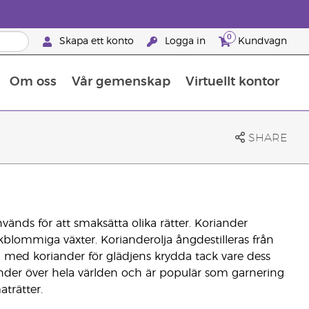
0
Skapa ett konto
Logga in
Kundvagn
Om oss
Vår gemenskap
Virtuellt kontor
Retreats för globalt erkännande
Lär dig allt om näringsämnen
Young Livings guide till kosttillskott
Så använder man eteriska oljor
Retreats för globalt erkännande
25 BRAND PARTNER-FÖRMÅNER
SHARE
vänds för att smaksätta olika rätter. Koriander
kblommiga växter. Korianderolja ångdestilleras från
ch med koriander för glädjens krydda tack vare dess
ander över hela världen och är populär som garnering
trätter.