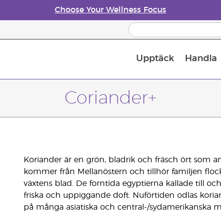
Choose Your Wellness Focus
Upptäck
Handla
Doftspridare till eteriska oljor
Coriander+
Koriander är en grön, bladrik och fräsch ört som an
kommer från Mellanöstern och tillhör familjen floc
växtens blad. De forntida egyptierna kallade till o
friska och uppiggande doft. Nuförtiden odlas kori
på många asiatiska och central-/sydamerikanska ma