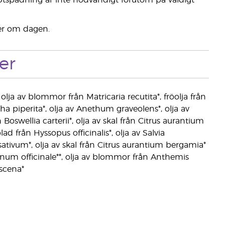
Utspädning är inte nödvändigt förutom på väldigt
ger om dagen.
er
 olja av blommor från Matricaria recutita*, fröolja från
ha piperita*, olja av Anethum graveolens*, olja av
swellia carterii*, olja av skal från Citrus aurantium
ad från Hyssopus officinalis*, olja av Salvia
 sativum*, olja av skal från Citrus aurantium bergamia*
sminum officinale**, olja av blommor från Anthemis
scena*