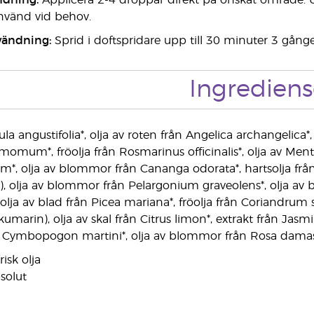
ndning:
Applicera 2-4 droppar direkt på önskat område. 
nvänd vid behov.
vändning:
Sprid i doftspridare upp till 30 minuter 3 gån
Ingrediens
la angustifolia*, olja av roten från Angelica archangelica*,
momum*, fröolja från Rosmarinus officinalis*, olja av Ment
, olja av blommor från Cananga odorata*, hartsolja från Bo
n), olja av blommor från Pelargonium graveolens*, olja av bl
, olja av blad från Picea mariana*, fröolja från Coriandrum
okumarin), olja av skal från Citrus limon*, extrakt från Ja
 av Cymbopogon martini*, olja av blommor från Rosa dama
isk olja
solut