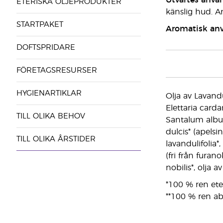
Utvärtes anvä
ETERISKA OLJEPRODUKTER
känslig hud. A
STARTPAKET
Aromatisk an
DOFTSPRIDARE
FÖRETAGSRESURSER
HYGIENARTIKLAR
Olja av Lavandu
Elettaria carda
TILL OLIKA BEHOV
Santalum album*
dulcis* (apelsi
TILL OLIKA ÅRSTIDER
lavandulifolia*
(fri från furan
nobilis*, olja
*100 % ren eter
**100 % ren ab