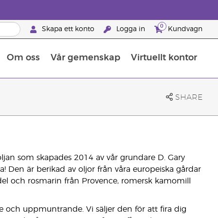
0
Skapa ett konto
Logga in
Kundvagn
Om oss
Vår gemenskap
Virtuellt kontor
Retreats för globalt erkännande
Lär dig allt om näringsämnen
Young Livings guide till kosttillskott
Så använder man eteriska oljor
Retreats för globalt erkännande
25 BRAND PARTNER-FÖRMÅNER
SHARE
oljan som skapades 2014 av vår grundare D. Gary
a! Den är berikad av oljor från våra europeiska gårdar
el och rosmarin från Provence, romersk kamomill
e och uppmuntrande. Vi säljer den för att fira dig