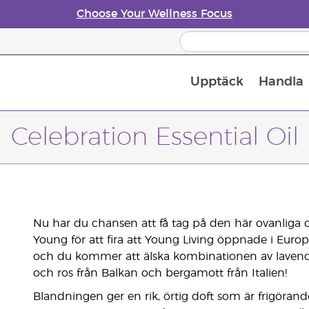
Choose Your Wellness Focus
Upptäck
Handla
Doftspridare till eteriska oljor
Celebration Essential Oil
Nu har du chansen att få tag på den här ovanliga 
Young för att fira att Young Living öppnade i Europ
och du kommer att älska kombinationen av lavend
och ros från Balkan och bergamott från Italien!
Blandningen ger en rik, örtig doft som är frigörand