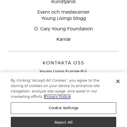
Kundtjänst
Event och mediecenter
Young Livings blogg
D. Gary Young Foundation
Karriär
KONTAKTA OSS
Young Living Europe B.V.
Peizerweg 97
By clicking “Accept All Cookies”, you agree to the
9727 AJ Groningen
storing of cookies on your device to enhance site
Nederländerna
navigation, analyze site usage, and assist in our
marketing efforts.
Privacy Policy
Kundtjänst – Avgiftsfritt lokalsamtal (ej från
mobiltelefon):
020 793400
Cookie Settings
Upphovsrätt © 2021 Young Living Essential Oils. Med ensamrätt. |
Reject All
Sekretess