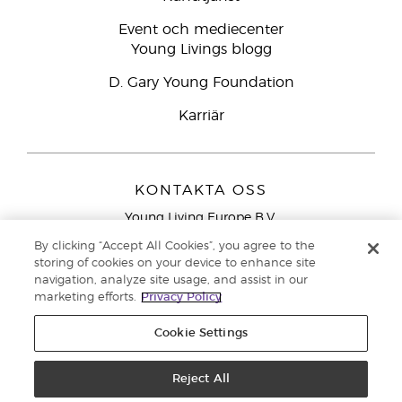
Event och mediecenter
Young Livings blogg
D. Gary Young Foundation
Karriär
KONTAKTA OSS
Young Living Europe B.V.
Peizerweg 97
By clicking “Accept All Cookies”, you agree to the
9727 AJ Groningen
storing of cookies on your device to enhance site
Nederländerna
navigation, analyze site usage, and assist in our
marketing efforts.
Privacy Policy
Kundtjänst – Avgiftsfritt lokalsamtal (ej från
mobiltelefon):
020 793400
Cookie Settings
Upphovsrätt © 2021 Young Living Essential Oils. Med ensamrätt. |
Reject All
Sekretess